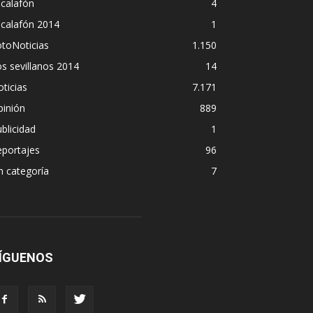
calafón
4
scalafón 2014
1
toNoticias
1.150
s sevillanos 2014
14
ticias
7.171
pinión
889
blicidad
1
eportajes
96
n categoría
7
ÍGUENOS