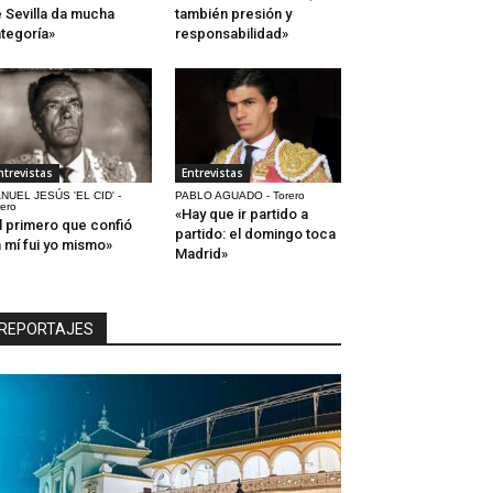
 Sevilla da mucha
también presión y
tegoría»
responsabilidad»
ntrevistas
Entrevistas
NUEL JESÚS 'EL CID' -
PABLO AGUADO - Torero
rero
«Hay que ir partido a
l primero que confió
partido: el domingo toca
 mí fui yo mismo»
Madrid»
REPORTAJES