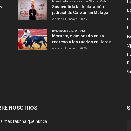
Es
Investigado por el caso de Ricardo Ortiz
za
Suspendida la declaración
E
judicial de Garzón en Málaga
Fo
viernes 15 mayo, 2026
Lo
BALANCE de la jornada
Morante, ovacionado en su
No
regreso a los ruedos en Jerez
O
viernes 15 mayo, 2026
Pu
R
Si
BRE NOSOTROS
S
lla más taurina que nunca