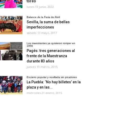
toreo
lunes 13 junio, 2022
Balance de la Feria de Abril
Sevilla, la suma de bellas
imperfecciones
sábado 13 mayo, 2017
Los maestrantes ya quisieron romper en
1956
Pagés: tres generaciones al
frente de la Maestranza
durante 83 años
jueves 19 marzo, 2015
Encierro popular y novillada sin picadores
La Puebla: ‘No hay billetes’ en la
plaza y en las...
miércoles 21 enero, 2015