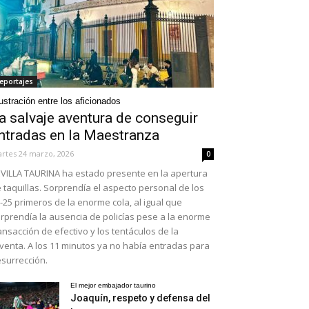
eportajes
ustración entre los aficionados
a salvaje aventura de conseguir
ntradas en la Maestranza
rtes 24 marzo, 2026
0
VILLA TAURINA ha estado presente en la apertura
 taquillas. Sorprendía el aspecto personal de los
-25 primeros de la enorme cola, al igual que
rprendía la ausencia de policías pese a la enorme
ansacción de efectivo y los tentáculos de la
venta. A los 11 minutos ya no había entradas para
surrección.
El mejor embajador taurino
Joaquín, respeto y defensa del