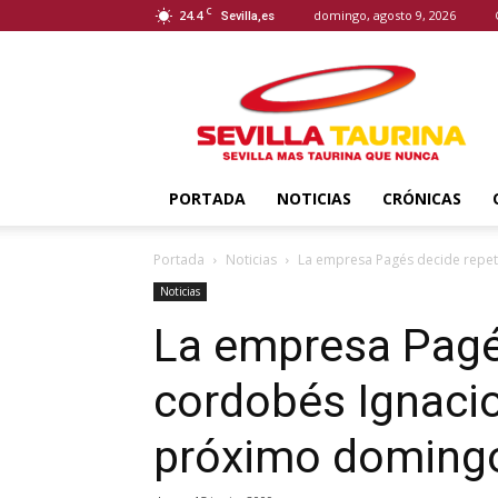
C
24.4
domingo, agosto 9, 2026
Sevilla,es
Sevilla
Taurina
PORTADA
NOTICIAS
CRÓNICAS
Portada
Noticias
La empresa Pagés decide repet
Noticias
La empresa Pagés
cordobés Ignacio
próximo doming