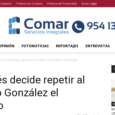
Contacto
Política de Cookies
Política de Privacidad
Aviso Legal
OPINIÓN
FOTONOTICIAS
REPORTAJES
ENTREVISTAS
ir al cordobés Ignacio González el próximo domingo
 decide repetir al
 González el
o
E
BO
«T