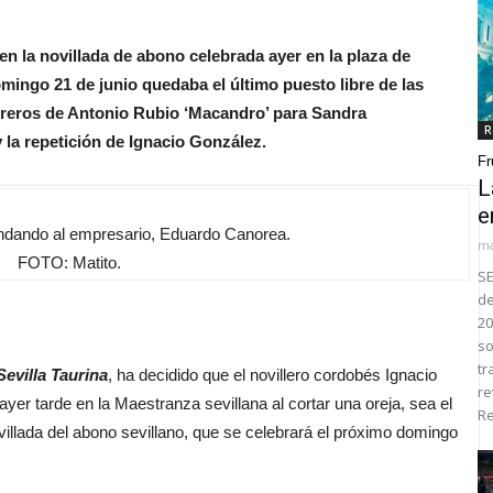
 en la novillada de abono celebrada ayer en la plaza de
omingo 21 de junio quedaba el último puesto libre de las
 utreros de Antonio Rubio ‘Macandro’ para Sandra
R
 la repetición de Ignacio González.
Fr
L
e
indando al empresario, Eduardo Canorea.
ma
FOTO: Matito.
SE
de
20
so
tr
Sevilla Taurina
, ha decidido que el novillero cordobés Ignacio
re
ayer tarde en la Maestranza sevillana al cortar una oreja, sea el
Re
illada del abono sevillano, que se celebrará el próximo domingo