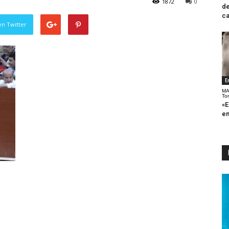
1872
0
de
ca
en Twitter
E
MA
To
«E
en