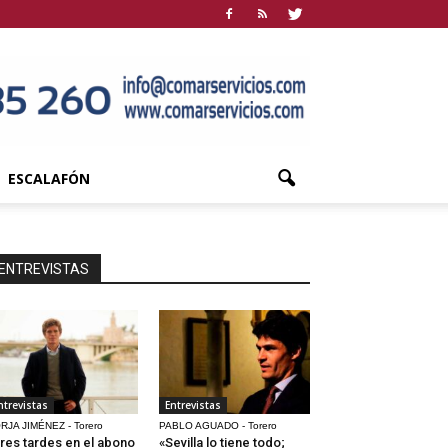
ESCALAFÓN
ENTREVISTAS
ntrevistas
Entrevistas
RJA JIMÉNEZ - Torero
PABLO AGUADO - Torero
res tardes en el abono
«Sevilla lo tiene todo;