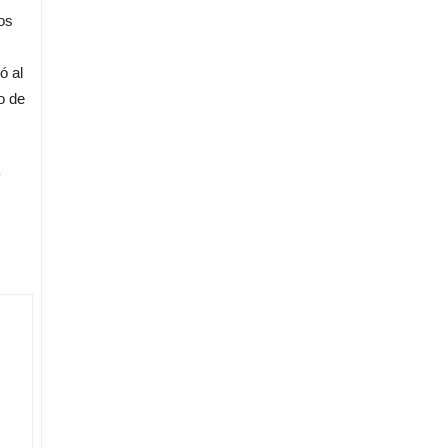
os
ó al
o de
y