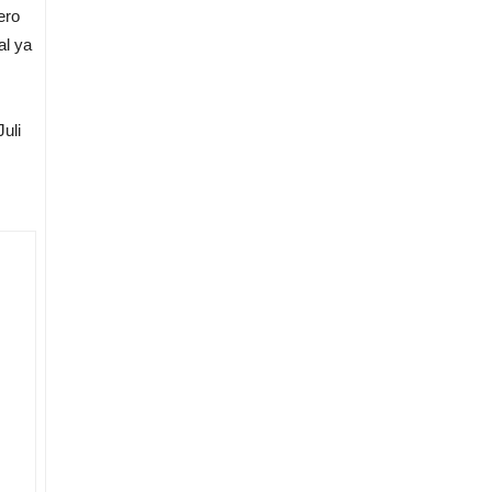
ero
al ya
uli