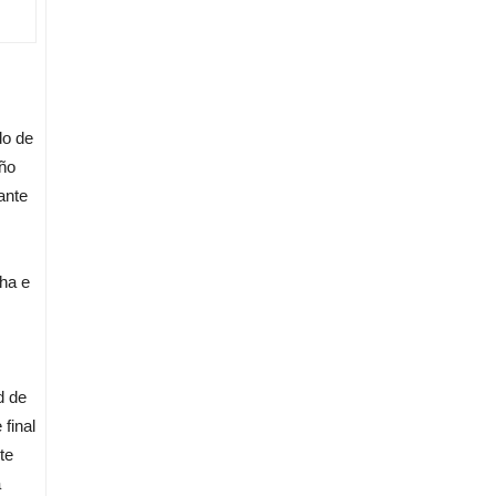
do de
iño
ante
cha e
d de
final
te
a