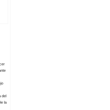
cer
ante
jo
 del
le la