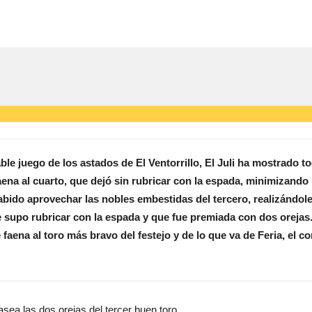
ble juego de los astados de El Ventorrillo, El Juli ha mostrado to
ena al cuarto, que dejó sin rubricar con la espada, minimizando
abido aprovechar las nobles embestidas del tercero, realizándol
ue supo rubricar con la espada y que fue premiada con dos orejas
 faena al toro más bravo del festejo y de lo que va de Feria, el co
sea las dos orejas del tercer buen toro.