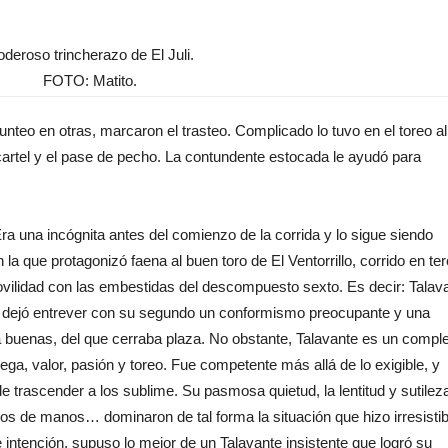
deroso trincherazo de El Juli.
FOTO: Matito.
unteo en otras, marcaron el trasteo. Complicado lo tuvo en el toreo al
e cartel y el pase de pecho. La contundente estocada le ayudó para
a una incógnita antes del comienzo de la corrida y lo sigue siendo
a que protagonizó faena al buen toro de El Ventorrillo, corrido en ter
ovilidad con las embestidas del descompuesto sexto. Es decir: Talav
 dejó entrever con su segundo un conformismo preocupante y una
 buenas, del que cerraba plaza. No obstante, Talavante es un comple
ega, valor, pasión y toreo. Fue competente más allá de lo exigible, y
 trascender a los sublime. Su pasmosa quietud, la lentitud y sutileza
os de manos… dominaron de tal forma la situación que hizo irresistib
 intención, supuso lo mejor de un Talavante insistente que logró su