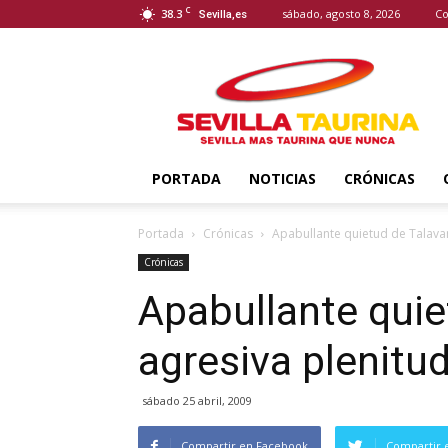
C
38.3
sábado, agosto 8, 2026
Co
Sevilla,es
Sevilla
Taurina
PORTADA
NOTICIAS
CRÓNICAS
Portada
Crónicas
Apabullante quietud de Talavant
Crónicas
Apabullante quie
agresiva plenitud
sábado 25 abril, 2009
Compartir en Facebook
Compartir 