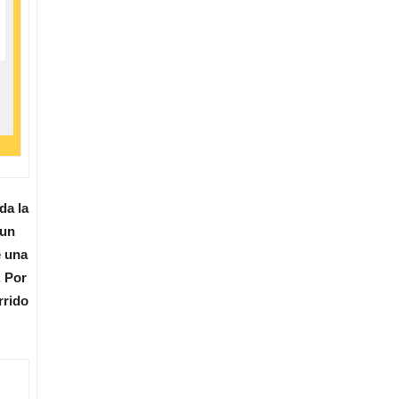
da la
 un
e una
. Por
rrido