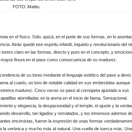
FOTO: Matito.
ta en el físico. Sólo, quizá, en el porte de sus formas, en lo asenta
ia. Atrás quedó ese espíritu infantil, inquieto y revolucionario del n
e torero claro en las formas, directo y puro en el concepto, y emocion
na mayor finura en el pase como consecuencia de su madurez.
nscendencia de su toreo mediante el lenguaje estético del pase a dere
aena al cuarto, un toro de notable calidad en sus embestidas aunque
 extrema madurez. Cinco veces se pasó al cornúpeta ajustado a sus
atillas atornilladas en la arena en el inicio de faena. Sensacional.
iento y elegancia, la despaciosidad y el temple, el ajuste y la verda
 hondo desarrollo, tan ligados y rematados, y los inmensos adornos de 
plantes encimistas, fueron la expresión de unas formas verdaderamen
 a la verónica y mucho más al natural. Una vuelta de tuerca más. Un