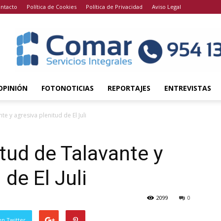
ntacto
Política de Cookies
Política de Privacidad
Aviso Legal
OPINIÓN
FOTONOTICIAS
REPORTAJES
ENTREVISTAS
e y agresiva plenitud de El Juli
tud de Talavante y
 de El Juli
2099
0
en Twitter