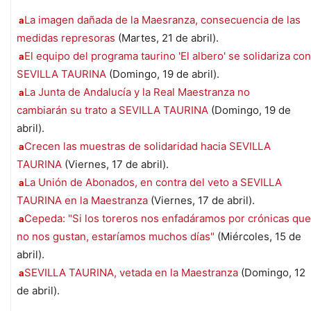
La imagen dañada de la Maesranza, consecuencia de las
a
medidas represoras
(Martes, 21 de abril).
El equipo del programa taurino 'El albero' se solidariza con
a
SEVILLA TAURINA
(Domingo, 19 de abril).
La Junta de Andalucía y la Real Maestranza no
a
cambiarán su trato a SEVILLA TAURINA
(Domingo, 19 de
abril).
Crecen las muestras de solidaridad hacia SEVILLA
a
TAURINA
(Viernes, 17 de abril).
La Unión de Abonados, en contra del veto a SEVILLA
a
TAURINA en la Maestranza
(Viernes, 17 de abril).
Cepeda: "Si los toreros nos enfadáramos por crónicas que
a
no nos gustan, estaríamos muchos días"
(Miércoles, 15 de
abril).
SEVILLA TAURINA, vetada en la Maestranza
(Domingo, 12
a
de abril).