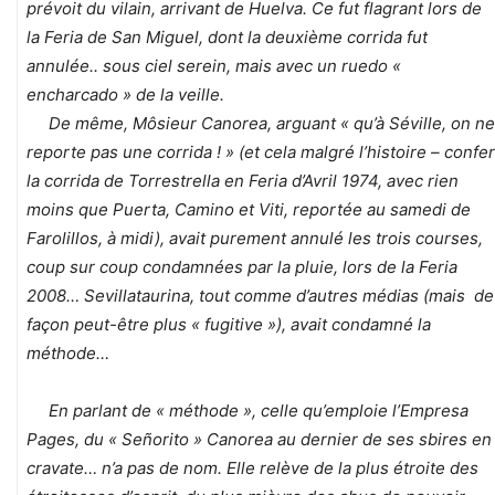
prévoit du vilain, arrivant de Huelva. Ce fut flagrant lors de
la Feria de San Miguel, dont la deuxième corrida fut
annulée.. sous ciel serein, mais avec un ruedo «
encharcado » de la veille.
De même, Môsieur Canorea, arguant « qu’à Séville, on ne
reporte pas une corrida ! » (et cela malgré l’histoire – confer
la corrida de Torrestrella en Feria d’Avril 1974, avec rien
moins que Puerta, Camino et Viti, reportée au samedi de
Farolillos, à midi), avait purement annulé les trois courses,
coup sur coup condamnées par la pluie, lors de la Feria
2008… Sevillataurina, tout comme d’autres médias (mais de
façon peut-être plus « fugitive »), avait condamné la
méthode…
En parlant de « méthode », celle qu’emploie l’Empresa
Pages, du « Señorito » Canorea au dernier de ses sbires en
cravate… n’a pas de nom. Elle relève de la plus étroite des