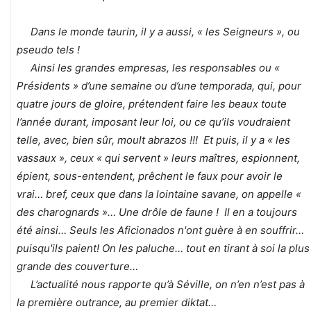
Dans le monde taurin, il y a aussi, « les Seigneurs », ou
pseudo tels !
Ainsi les grandes empresas, les responsables ou «
Présidents » d’une semaine ou d’une temporada, qui, pour
quatre jours de gloire, prétendent faire les beaux toute
l’année durant, imposant leur loi, ou ce qu’ils voudraient
telle, avec, bien sûr, moult abrazos !!! Et puis, il y a « les
vassaux », ceux « qui servent » leurs maîtres, espionnent,
épient, sous-entendent, prêchent le faux pour avoir le
vrai… bref, ceux que dans la lointaine savane, on appelle «
des charognards »… Une drôle de faune ! Il en a toujours
été ainsi… Seuls les Aficionados n'ont guère à en souffrir…
puisqu'ils paient! On les paluche… tout en tirant à soi la plus
grande des couverture…
L’actualité nous rapporte qu’à Séville, on n’en n’est pas à
la première outrance, au premier diktat…