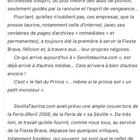
étroitesses d’esprit, du plus mièvre des abus de pouvoir,
seulement guidés par la rancune et l'esprit de vengeance…
Pourtant, qu’elles n’oublient pas, ces empresas, que la
presse taurine, notamment celle d’internet, (avec ses
centaines de pages d’archives « immédiates » et
permanentes), a toujours été la première à servir la Fiesta
Brava, l’Aficion et, à travers eux… leur propres négoces.
Ce qui arrive aujourd’hui à « Sevillataurina.com », est
déjà arrivé à d’autres médias… Cela arrivera à bien d’autres
encore !
C’est « le fait du Prince »… même si le prince est « un
petit monsieur ».
SevillaTaurina.com avait prévu une ample couverture de
la Feria d’Avril 2009, de la Feria de « sa Séville ». De très
loin, le travail qu’elle fournit, comme nous tous, au service
de la Fiesta Brava, dépasse les quelques critiques,
totalement fondées, qui souvent, ne sont que le reflet de