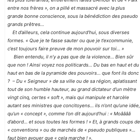
entre nos frères », on a pillé et massacré avec la plus
grande bonne conscience, sous la bénédiction des pseudo
grands prêtres…
Et d’ailleurs, cela continue aujourd’hui, sous diverses
formes. « Que je te fasse sauter ou que je t’excommunie,
c’est toujours faire preuve de mon pouvoir sur toi… »
Bien entendu, il n’y a pas que de la violence… Bien sûr
que non ! Ainsi voyez nos politicards… Du bas en haut et du
haut en bas de la pyramide des pouvoirs… que font ils donc
? – Du « Seigneur » de sa ville ou de sa région, aplatissant
tout de son humble hauteur, au grand dictateur d'un mètre
vingt cinq, certes « soft », mais qui manipule et harcèle
autant ses ministres que concitoyens… ils n’ont qu’une idée,
qu’un « concept », comme l’on dit aujourd’hui : « Moââââ
d’abord… et sous toutes les formes ! » Et, à grands coups de
« conventions » ou de marchés de « pseudo publiques »…
faut bien avouer que « cela marche ! ».