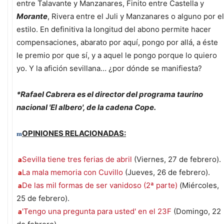
entre Talavante y Manzanares, Finito entre Castella y
Morante
, Rivera entre el Juli y Manzanares o alguno por el
estilo. En definitiva la longitud del abono permite hacer
compensaciones, abarato por aquí, pongo por allá, a éste
le premio por que sí, y a aquel le pongo porque lo quiero
yo. Y la afición sevillana… ¿por dónde se manifiesta?
*Rafael Cabrera es el director del programa taurino
nacional 'El albero', de la cadena Cope.
OPINIONES RELACIONADAS:
m
Sevilla tiene tres ferias de abril
(Viernes, 27 de febrero).
a
La mala memoria con Cuvillo
(Jueves, 26 de febrero).
a
De las mil formas de ser vanidoso (2ª parte)
(Miércoles,
a
25 de febrero).
'Tengo una pregunta para usted' en el 23F
(Domingo, 22
a