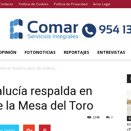
Contacto
Política de Cookies
Política de Privacidad
Aviso Legal
OPINIÓN
FOTONOTICIAS
REPORTAJES
ENTREVISTAS
da en Sevilla la labor de la Mesa...
lucía respalda en
de la Mesa del Toro
2248
0
E
BO
«T
en Twitter