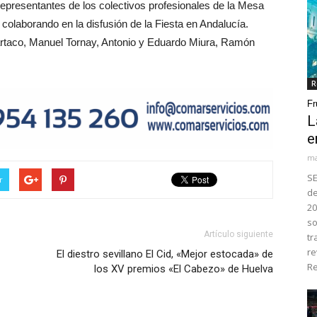
representantes de los colectivos profesionales de la Mesa
colaborando en la disfusión de la Fiesta en Andalucía.
spartaco, Manuel Tornay, Antonio y Eduardo Miura, Ramón
R
Fr
L
e
ma
SE
r
de
20
so
Artículo siguiente
tr
re
El diestro sevillano El Cid, «Mejor estocada» de
Re
los XV premios «El Cabezo» de Huelva