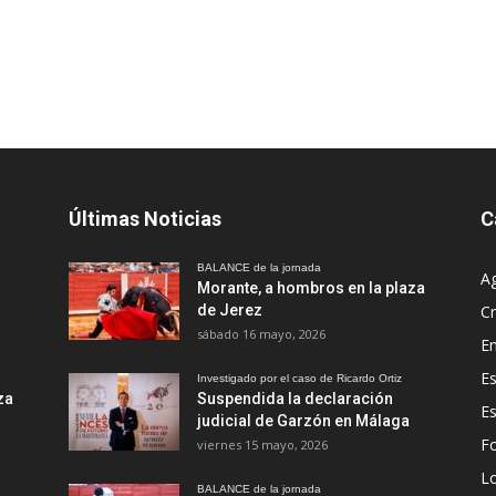
Últimas Noticias
C
BALANCE de la jornada
A
Morante, a hombros en la plaza
de Jerez
Cr
sábado 16 mayo, 2026
En
Es
Investigado por el caso de Ricardo Ortiz
za
Suspendida la declaración
E
judicial de Garzón en Málaga
Fo
viernes 15 mayo, 2026
Lo
BALANCE de la jornada