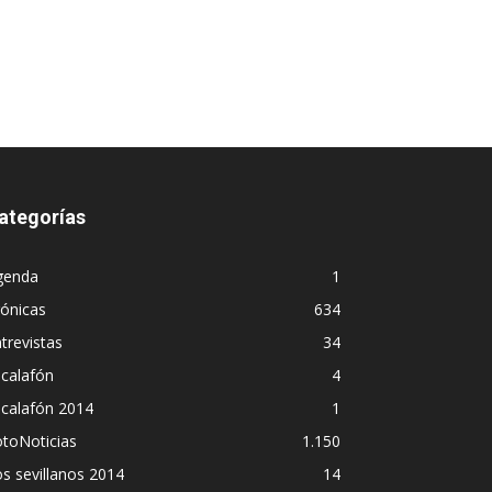
ategorías
genda
1
ónicas
634
trevistas
34
calafón
4
scalafón 2014
1
toNoticias
1.150
s sevillanos 2014
14