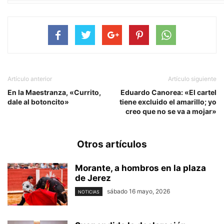
Artículo anterior
Artículo siguiente
En la Maestranza, «Currito,
Eduardo Canorea: «El cartel
dale al botoncito»
tiene excluido el amarillo; yo
creo que no se va a mojar»
Otros artículos
Morante, a hombros en la plaza
de Jerez
sábado 16 mayo, 2026
NOTICIAS