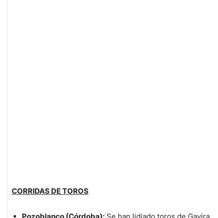
CORRIDAS DE TOROS
Pozoblanco (Córdoba):
Se han lidiado toros de Gavira,