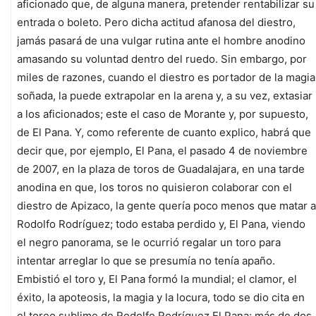
aficionado que, de alguna manera, pretender rentabilizar su
entrada o boleto. Pero dicha actitud afanosa del diestro,
jamás pasará de una vulgar rutina ante el hombre anodino
amasando su voluntad dentro del ruedo. Sin embargo, por
miles de razones, cuando el diestro es portador de la magia
soñada, la puede extrapolar en la arena y, a su vez, extasiar
a los aficionados; este el caso de Morante y, por supuesto,
de El Pana. Y, como referente de cuanto explico, habrá que
decir que, por ejemplo, El Pana, el pasado 4 de noviembre
de 2007, en la plaza de toros de Guadalajara, en una tarde
anodina en que, los toros no quisieron colaborar con el
diestro de Apizaco, la gente quería poco menos que matar a
Rodolfo Rodríguez; todo estaba perdido y, El Pana, viendo
el negro panorama, se le ocurrió regalar un toro para
intentar arreglar lo que se presumía no tenía apaño.
Embistió el toro y, El Pana formó la mundial; el clamor, el
éxito, la apoteosis, la magia y la locura, todo se dio cita en
el toreo sublime de Rodolfo Rodríguez El Pana; más de dos