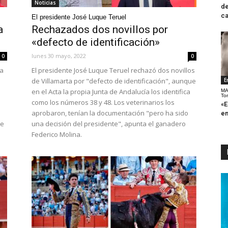
Noticias
de
ca
El presidente José Luque Teruel
a
Rechazados dos novillos por
«defecto de identificación»
lunes 30 mayo, 2022
0
0
la
El presidente José Luque Teruel rechazó dos novillos
de Villamarta por "defecto de identificación", aunque
E
en el Acta la propia Junta de Andalucía los identifica
MA
To
como los números 38 y 48. Los veterinarios los
«E
aprobaron, tenían la documentación "pero ha sido
en
de
una decisión del presidente", apunta el ganadero
Federico Molina.