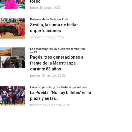
toreo
lunes 13 junio, 2022
Balance de la Feria de Abril
Sevilla, la suma de bellas
imperfecciones
sábado 13 mayo, 2017
Los maestrantes ya quisieron romper en
1956
Pagés: tres generaciones al
frente de la Maestranza
durante 83 años
jueves 19 marzo, 2015
Encierro popular y novillada sin picadores
La Puebla: ‘No hay billetes’ en la
plaza y en las...
miércoles 21 enero, 2015