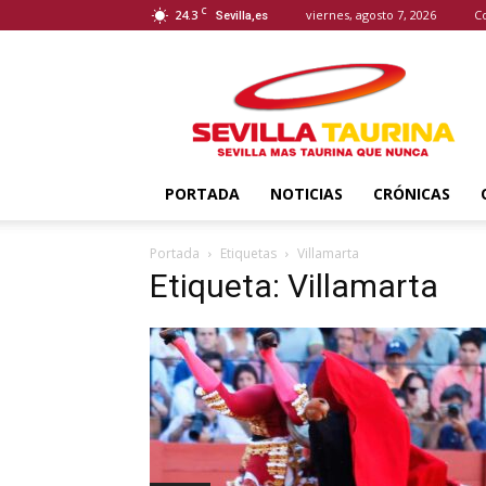
C
24.3
viernes, agosto 7, 2026
C
Sevilla,es
Sevilla
Taurina
PORTADA
NOTICIAS
CRÓNICAS
Portada
Etiquetas
Villamarta
Etiqueta: Villamarta