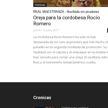
Crónicas
REAL MAESTRANZA - Novillada sin picadores
Oreja para la cordobesa Rocío
Romero
jueves 13 julio, 2017
La cordobesa Rocío Romero ha sido la más
destacada de los seis aspirantes que han hecho e
paseíllo en la segunda novillada de promoción. Su
facilidad con el capote y el empaque en la muleta l
han servido para cortar una oreja. El sevillano Adr
Ruiz y el extremeño Ismael Jiménez, vuelta.
Cronicas