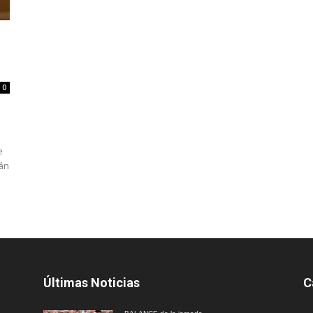
0
l
e
ián
Últimas Noticias
C