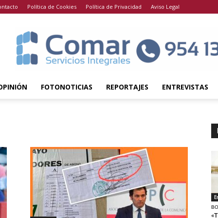
ontacto
Política de Cookies
Política de Privacidad
Aviso Legal
OPINIÓN
FOTONOTICIAS
REPORTAJES
ENTREVISTAS
E
BO
«T