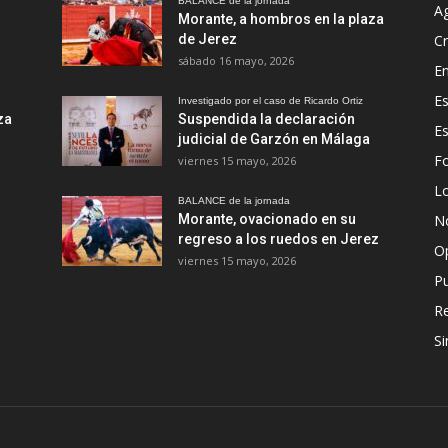
BALANCE de la jornada
A
Morante, a hombros en la plaza
de Jerez
Cr
sábado 16 mayo, 2026
En
Es
Investigado por el caso de Ricardo Ortiz
za
Suspendida la declaración
E
judicial de Garzón en Málaga
Fo
viernes 15 mayo, 2026
Lo
BALANCE de la jornada
Morante, ovacionado en su
No
regreso a los ruedos en Jerez
O
viernes 15 mayo, 2026
Pu
R
Si