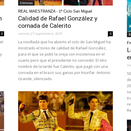
Crónicas
REAL MAESTRANZA - 1ª Ciclo San Miguel
n
Calidad de Rafael González y
cornada de Calerito
viernes 27 septiembre, 2019
0
0
R
el
La novillada que ha abierto el ciclo de San Miguel ha
Fr
mostrado el toreo de calidad de Rafael González,
L
 y
para el que se pidió la oreja con insistencia en el
e
cuarto pero que el presidente no concedió. El otro
ma
nombre de la tarde fue Calerito, que pagó con una
n
cornada en el brazo sus ganas por triunfar. Antonio
SE
Grande, silenciado.
de
20
so
tr
re
Re