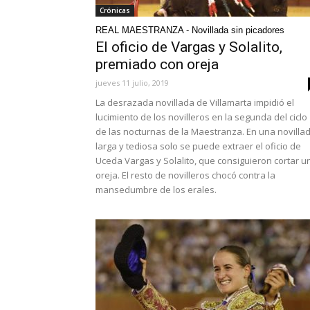
Crónicas
REAL MAESTRANZA - Novillada sin picadores
El oficio de Vargas y Solalito,
premiado con oreja
jueves 11 julio, 2019
La desrazada novillada de Villamarta impidió el
lucimiento de los novilleros en la segunda del ciclo
de las nocturnas de la Maestranza. En una novilla
larga y tediosa solo se puede extraer el oficio de
Uceda Vargas y Solalito, que consiguieron cortar u
oreja. El resto de novilleros chocó contra la
mansedumbre de los erales.