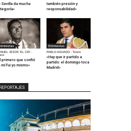
 Sevilla da mucha
también presión y
tegoría»
responsabilidad»
ntrevistas
Entrevistas
NUEL JESÚS 'EL CID' -
PABLO AGUADO - Torero
rero
«Hay que ir partido a
l primero que confió
partido: el domingo toca
 mí fui yo mismo»
Madrid»
REPORTAJES