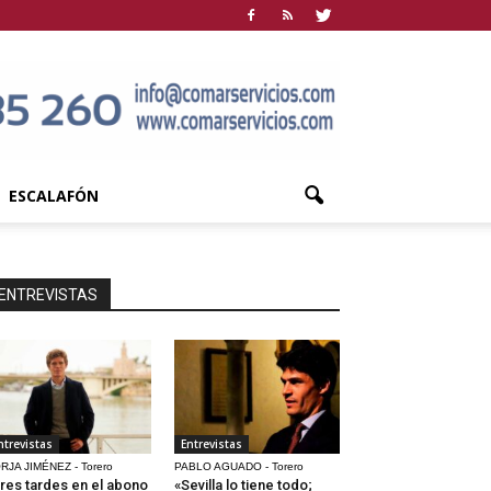
ESCALAFÓN
ENTREVISTAS
ntrevistas
Entrevistas
RJA JIMÉNEZ - Torero
PABLO AGUADO - Torero
res tardes en el abono
«Sevilla lo tiene todo;