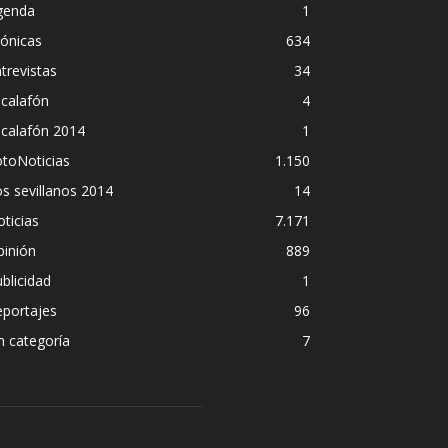
genda
1
ónicas
634
trevistas
34
calafón
4
scalafón 2014
1
toNoticias
1.150
s sevillanos 2014
14
ticias
7.171
pinión
889
blicidad
1
eportajes
96
n categoría
7