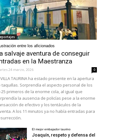
eportajes
ustración entre los aficionados
a salvaje aventura de conseguir
ntradas en la Maestranza
rtes 24 marzo, 2026
0
VILLA TAURINA ha estado presente en la apertura
 taquillas. Sorprendía el aspecto personal de los
-25 primeros de la enorme cola, al igual que
rprendía la ausencia de policías pese a la enorme
ansacción de efectivo y los tentáculos de la
venta. A los 11 minutos ya no había entradas para
surrección.
El mejor embajador taurino
Joaquín, respeto y defensa del