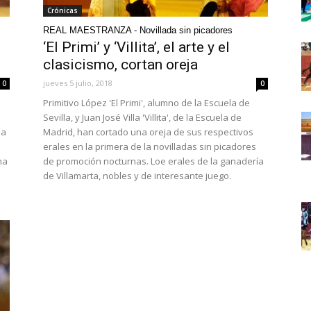
Crónicas
REAL MAESTRANZA - Novillada sin picadores
‘El Primi’ y ‘Villita’, el arte y el
clasicismo, cortan oreja
jueves 5 julio, 2018
0
0
Primitivo López 'El Primi', alumno de la Escuela de
Sevilla, y Juan José Villa 'Villita', de la Escuela de
da
Madrid, han cortado una oreja de sus respectivos
erales en la primera de la novilladas sin picadores
na
de promoción nocturnas. Loe erales de la ganadería
de Villamarta, nobles y de interesante juego.