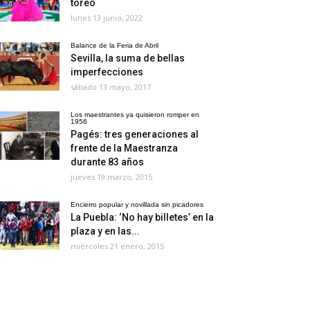
toreo
lunes 13 junio, 2022
Balance de la Feria de Abril
Sevilla, la suma de bellas
imperfecciones
sábado 13 mayo, 2017
Los maestrantes ya quisieron romper en
1956
Pagés: tres generaciones al
frente de la Maestranza
durante 83 años
jueves 19 marzo, 2015
Encierro popular y novillada sin picadores
La Puebla: ‘No hay billetes’ en la
plaza y en las...
miércoles 21 enero, 2015