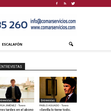
ESCALAFÓN
ENTREVISTAS
ntrevistas
Entrevistas
RJA JIMÉNEZ - Torero
PABLO AGUADO - Torero
res tardes en el abono
«Sevilla lo tiene todo;