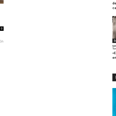
de
ca
0
 En
E
MA
To
«E
en