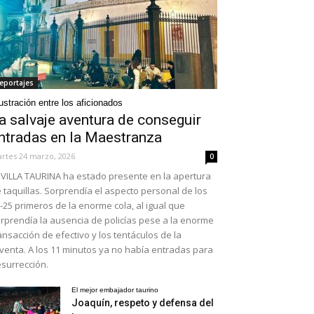
eportajes
ustración entre los aficionados
a salvaje aventura de conseguir
ntradas en la Maestranza
rtes 24 marzo, 2026
0
VILLA TAURINA ha estado presente en la apertura
 taquillas. Sorprendía el aspecto personal de los
-25 primeros de la enorme cola, al igual que
rprendía la ausencia de policías pese a la enorme
ansacción de efectivo y los tentáculos de la
venta. A los 11 minutos ya no había entradas para
surrección.
El mejor embajador taurino
Joaquín, respeto y defensa del