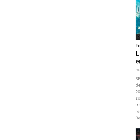
R
Fr
L
e
ma
SE
de
20
so
tr
re
Re