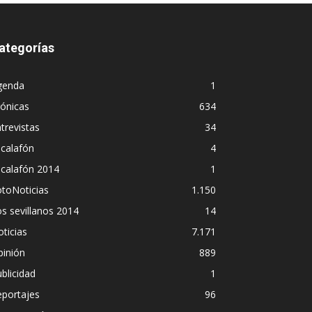
ategorías
genda
1
ónicas
634
trevistas
34
calafón
4
scalafón 2014
1
toNoticias
1.150
s sevillanos 2014
14
ticias
7.171
pinión
889
blicidad
1
eportajes
96