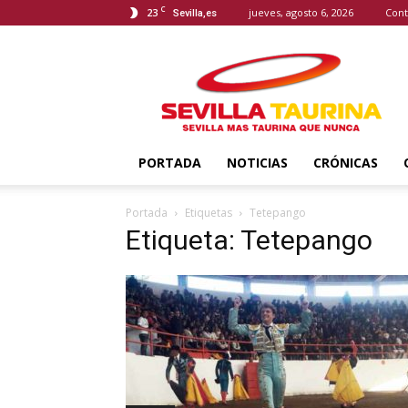
C
23
jueves, agosto 6, 2026
Cont
Sevilla,es
Sevilla
Taurina
PORTADA
NOTICIAS
CRÓNICAS
Portada
Etiquetas
Tetepango
Etiqueta: Tetepango