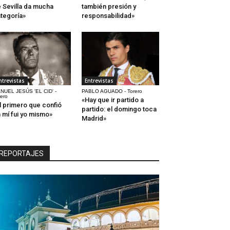
 Sevilla da mucha
también presión y
tegoría»
responsabilidad»
ntrevistas
Entrevistas
NUEL JESÚS 'EL CID' -
PABLO AGUADO - Torero
rero
«Hay que ir partido a
l primero que confió
partido: el domingo toca
 mí fui yo mismo»
Madrid»
REPORTAJES