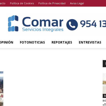
acto
Política de Cookies
Política de Privacidad
Aviso Legal
OPINIÓN
FOTONOTICIAS
REPORTAJES
ENTREVISTAS
E
BO
«T