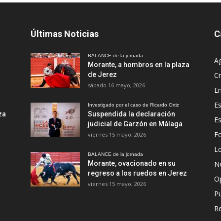
Últimas Noticias
C
BALANCE de la jornada
A
Morante, a hombros en la plaza
de Jerez
Cr
sábado 16 mayo, 2026
En
Es
Investigado por el caso de Ricardo Ortiz
za
Suspendida la declaración
E
judicial de Garzón en Málaga
Fo
viernes 15 mayo, 2026
Lo
BALANCE de la jornada
Morante, ovacionado en su
No
regreso a los ruedos en Jerez
O
viernes 15 mayo, 2026
Pu
R