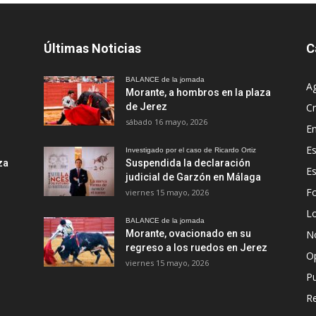
Últimas Noticias
C
BALANCE de la jornada
A
Morante, a hombros en la plaza
de Jerez
Cr
sábado 16 mayo, 2026
En
Es
Investigado por el caso de Ricardo Ortiz
za
Suspendida la declaración
E
judicial de Garzón en Málaga
Fo
viernes 15 mayo, 2026
Lo
BALANCE de la jornada
Morante, ovacionado en su
No
regreso a los ruedos en Jerez
O
viernes 15 mayo, 2026
Pu
R