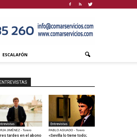
ESCALAFÓN
ENTREVISTAS
ntrevistas
Entrevistas
RJA JIMÉNEZ - Torero
PABLO AGUADO - Torero
res tardes en el abono
«Sevilla lo tiene todo;