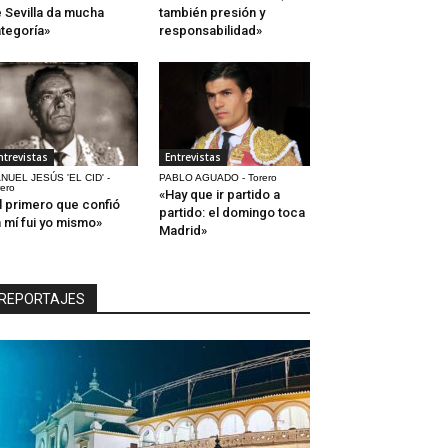
 Sevilla da mucha
también presión y
tegoría»
responsabilidad»
ntrevistas
Entrevistas
NUEL JESÚS 'EL CID' -
PABLO AGUADO - Torero
rero
«Hay que ir partido a
l primero que confió
partido: el domingo toca
 mí fui yo mismo»
Madrid»
REPORTAJES