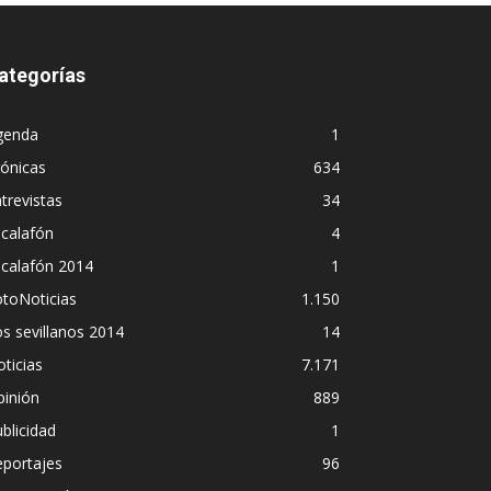
ategorías
genda
1
ónicas
634
trevistas
34
calafón
4
scalafón 2014
1
toNoticias
1.150
s sevillanos 2014
14
ticias
7.171
pinión
889
blicidad
1
eportajes
96