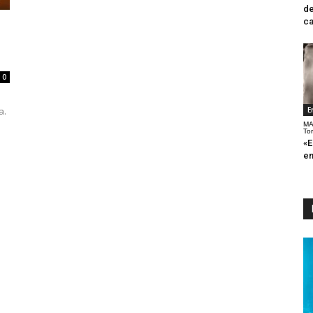
de
ca
0
a.
E
MA
To
«E
en