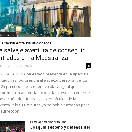
eportajes
ustración entre los aficionados
a salvaje aventura de conseguir
ntradas en la Maestranza
rtes 24 marzo, 2026
0
VILLA TAURINA ha estado presente en la apertura
 taquillas. Sorprendía el aspecto personal de los
-25 primeros de la enorme cola, al igual que
rprendía la ausencia de policías pese a la enorme
ansacción de efectivo y los tentáculos de la
venta. A los 11 minutos ya no había entradas para
surrección.
El mejor embajador taurino
Joaquín, respeto y defensa del