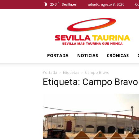
C
25.3
sábado, agosto 8, 2026
Co
Sevilla,es
Sevilla
Taurina
PORTADA
NOTICIAS
CRÓNICAS
Portada
Etiquetas
Campo Bravo
Etiqueta: Campo Bravo