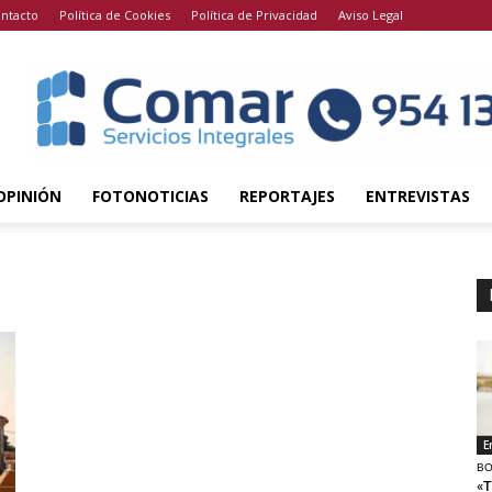
ntacto
Política de Cookies
Política de Privacidad
Aviso Legal
OPINIÓN
FOTONOTICIAS
REPORTAJES
ENTREVISTAS
E
BO
«T