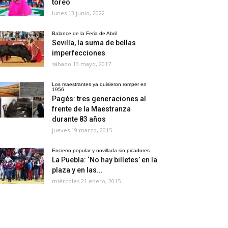
toreo
lunes 13 junio, 2022
Balance de la Feria de Abril
Sevilla, la suma de bellas
imperfecciones
sábado 13 mayo, 2017
Los maestrantes ya quisieron romper en
1956
Pagés: tres generaciones al
frente de la Maestranza
durante 83 años
jueves 19 marzo, 2015
Encierro popular y novillada sin picadores
La Puebla: ‘No hay billetes’ en la
plaza y en las...
miércoles 21 enero, 2015