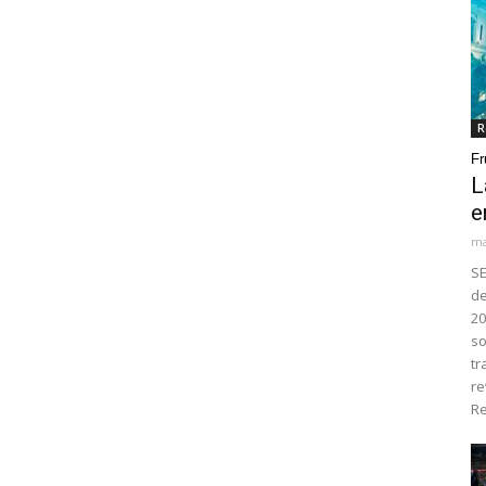
R
Fr
L
e
ma
SE
de
20
so
tr
re
Re