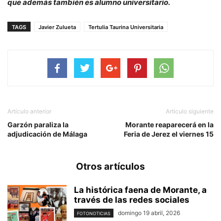
que además también es alumno universitario.
TAGS
Javier Zulueta
Tertulia Taurina Universitaria
Artículo anterior
Artículo siguiente
Garzón paraliza la
Morante reaparecerá en la
adjudicación de Málaga
Feria de Jerez el viernes 15
Otros artículos
La histórica faena de Morante, a
través de las redes sociales
domingo 19 abril, 2026
FOTONOTICIAS