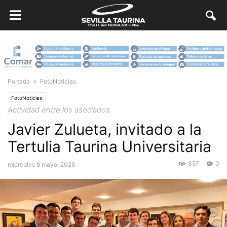
Portada
FotoNoticias
FotoNoticias
Actividad entre los asociados
Javier Zulueta, invitado a la
Tertulia Taurina Universitaria
357
0
miércoles 6 mayo, 2026