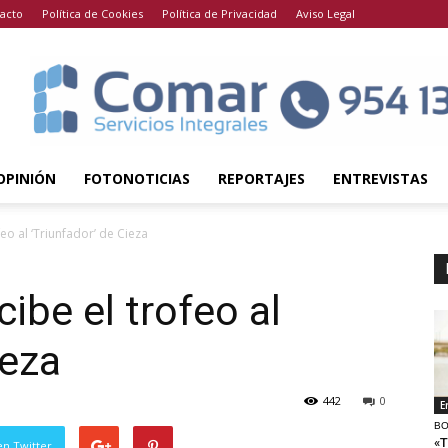
acto
Política de Cookies
Política de Privacidad
Aviso Legal
OPINIÓN
FOTONOTICIAS
REPORTAJES
ENTREVISTAS
eo al ‘Triunfador’ de Cieza
ibe el trofeo al
ieza
442
0
E
BO
«T
en Twitter