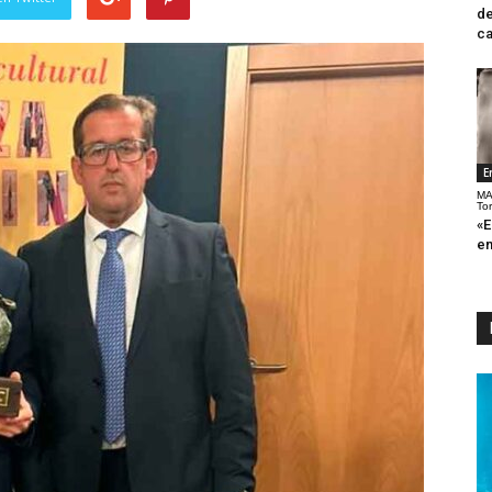
de
ca
E
MA
To
«E
en