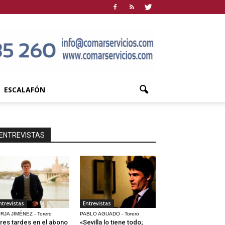
ESCALAFÓN
ENTREVISTAS
ntrevistas
Entrevistas
RJA JIMÉNEZ - Torero
PABLO AGUADO - Torero
res tardes en el abono
«Sevilla lo tiene todo;