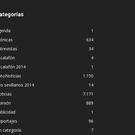
ategorías
genda
1
ónicas
634
trevistas
34
calafón
4
scalafón 2014
1
toNoticias
1.150
s sevillanos 2014
14
ticias
7.171
pinión
889
blicidad
1
eportajes
96
n categoría
7