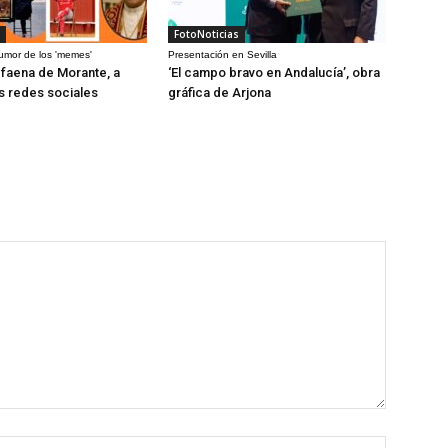
FotoNoticias
humor de los 'memes'
Presentación en Sevilla
a faena de Morante, a
‘El campo bravo en Andalucía’, obra
as redes sociales
gráfica de Arjona