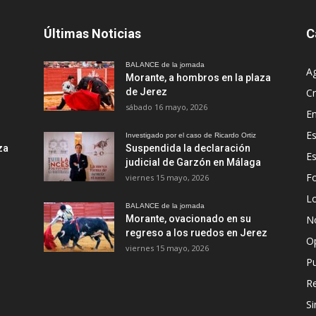
Últimas Noticias
C
BALANCE de la jornada
A
Morante, a hombros en la plaza
de Jerez
Cr
sábado 16 mayo, 2026
En
Es
Investigado por el caso de Ricardo Ortiz
za
Suspendida la declaración
E
judicial de Garzón en Málaga
Fo
viernes 15 mayo, 2026
Lo
BALANCE de la jornada
Morante, ovacionado en su
No
regreso a los ruedos en Jerez
O
viernes 15 mayo, 2026
Pu
R
Si