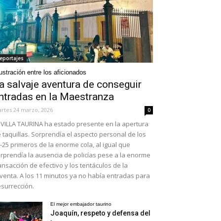
eportajes
ustración entre los aficionados
a salvaje aventura de conseguir
ntradas en la Maestranza
rtes 24 marzo, 2026
0
VILLA TAURINA ha estado presente en la apertura
 taquillas. Sorprendía el aspecto personal de los
-25 primeros de la enorme cola, al igual que
rprendía la ausencia de policías pese a la enorme
ansacción de efectivo y los tentáculos de la
venta. A los 11 minutos ya no había entradas para
surrección.
El mejor embajador taurino
Joaquín, respeto y defensa del