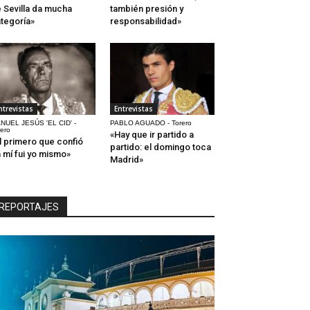
 Sevilla da mucha
también presión y
tegoría»
responsabilidad»
ntrevistas
Entrevistas
NUEL JESÚS 'EL CID' -
PABLO AGUADO - Torero
rero
«Hay que ir partido a
l primero que confió
partido: el domingo toca
 mí fui yo mismo»
Madrid»
REPORTAJES