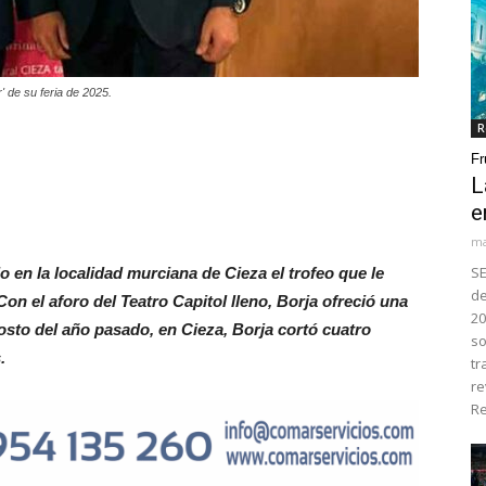
r' de su feria de 2025.
R
Fr
L
e
ma
SE
o en la localidad murciana de Cieza el trofeo que le
de
Con el aforo del Teatro Capitol lleno, Borja ofreció una
20
sto del año pasado, en Cieza, Borja cortó cuatro
so
.
tr
re
Re