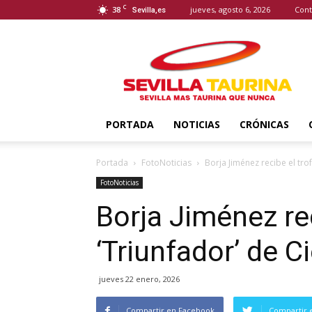
C
38
jueves, agosto 6, 2026
Cont
Sevilla,es
Sevilla
Taurina
PORTADA
NOTICIAS
CRÓNICAS
Portada
FotoNoticias
Borja Jiménez recibe el trof
FotoNoticias
Borja Jiménez rec
‘Triunfador’ de C
jueves 22 enero, 2026
Compartir en Facebook
Compartir 