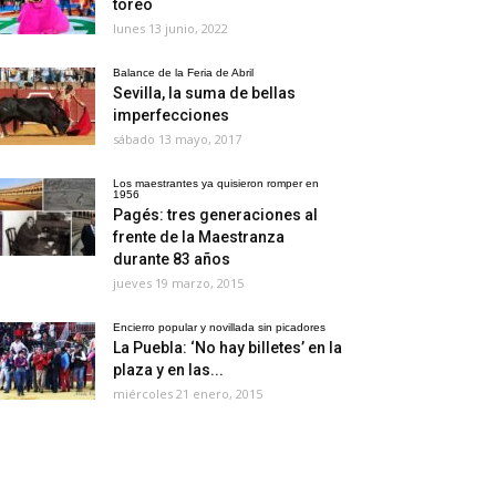
toreo
lunes 13 junio, 2022
Balance de la Feria de Abril
Sevilla, la suma de bellas
imperfecciones
sábado 13 mayo, 2017
Los maestrantes ya quisieron romper en
1956
Pagés: tres generaciones al
frente de la Maestranza
durante 83 años
jueves 19 marzo, 2015
Encierro popular y novillada sin picadores
La Puebla: ‘No hay billetes’ en la
plaza y en las...
miércoles 21 enero, 2015