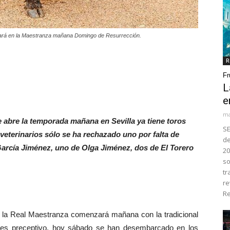
iará en la Maestranza mañana Domingo de Resurrección.
R
Fr
L
e
ma
 abre la temporada mañana en Sevilla ya tiene toros
SE
eterinarios sólo se ha rechazado uno por falta de
de
arcía Jiménez, uno de Olga Jiménez, dos de El Torero
20
so
tr
re
Re
la Real Maestranza comenzará mañana con la tradicional
 es preceptivo, hoy sábado se han desembarcado en los