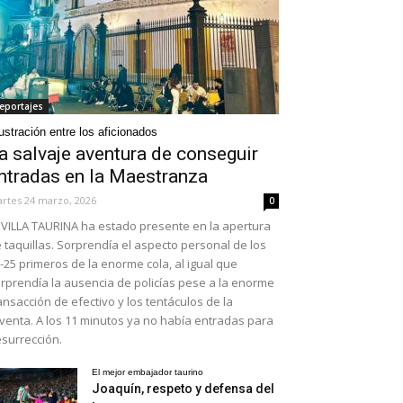
eportajes
ustración entre los aficionados
a salvaje aventura de conseguir
ntradas en la Maestranza
rtes 24 marzo, 2026
0
VILLA TAURINA ha estado presente en la apertura
 taquillas. Sorprendía el aspecto personal de los
-25 primeros de la enorme cola, al igual que
rprendía la ausencia de policías pese a la enorme
ansacción de efectivo y los tentáculos de la
venta. A los 11 minutos ya no había entradas para
surrección.
El mejor embajador taurino
Joaquín, respeto y defensa del