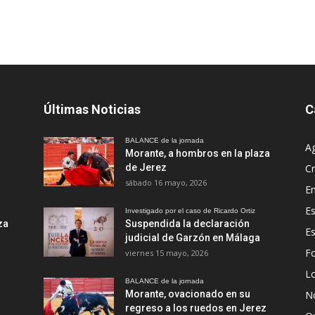
Últimas Noticias
C
BALANCE de la jornada
A
Morante, a hombros en la plaza
de Jerez
Cr
sábado 16 mayo, 2026
En
Es
Investigado por el caso de Ricardo Ortiz
za
Suspendida la declaración
E
judicial de Garzón en Málaga
Fo
viernes 15 mayo, 2026
Lo
BALANCE de la jornada
Morante, ovacionado en su
No
regreso a los ruedos en Jerez