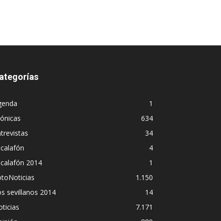
ategorías
genda
1
ónicas
634
trevistas
34
calafón
4
scalafón 2014
1
toNoticias
1.150
s sevillanos 2014
14
ticias
7.171