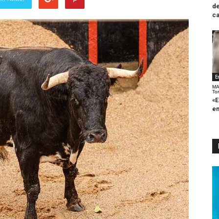
de
ca
E
MA
To
«E
en