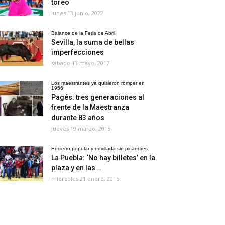
toreo
lunes 13 junio, 2022
Balance de la Feria de Abril
Sevilla, la suma de bellas
imperfecciones
sábado 13 mayo, 2017
Los maestrantes ya quisieron romper en
1956
Pagés: tres generaciones al
frente de la Maestranza
durante 83 años
jueves 19 marzo, 2015
Encierro popular y novillada sin picadores
La Puebla: ‘No hay billetes’ en la
plaza y en las...
miércoles 21 enero, 2015