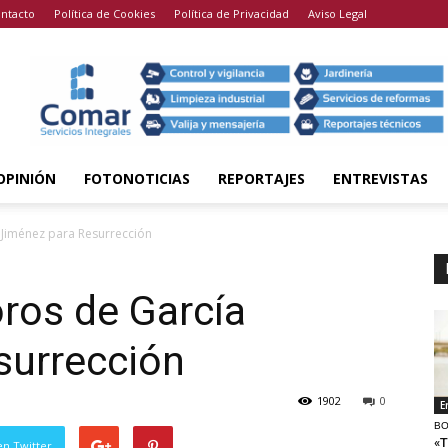
ntacto
Política de Cookies
Política de Privacidad
Aviso Legal
OPINIÓN
FOTONOTICIAS
REPORTAJES
ENTREVISTAS
 Jiménez para Resurrección
ros de García
surrección
1902
0
E
BO
«T
en Twitter