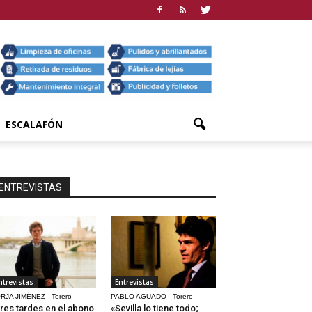
ESCALAFÓN
ENTREVISTAS
ntrevistas
Entrevistas
RJA JIMÉNEZ - Torero
PABLO AGUADO - Torero
res tardes en el abono
«Sevilla lo tiene todo;