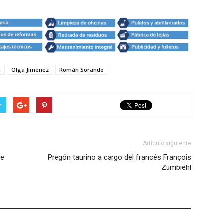
z
Olga Jiménez
Román Sorando
r
Artículo siguiente
de
Pregón taurino a cargo del francés François
Zumbiehl