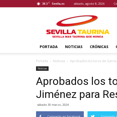
C
38.3
sábado, agosto 8, 2026
Co
Sevilla,es
Sevilla
Taurina
PORTADA
NOTICIAS
CRÓNICAS
Portada
Noticias
Aprobados los toros de García
Noticias
Aprobados los to
Jiménez para Re
sábado 30 marzo, 2024
Compartir en Facebook
Compartir 