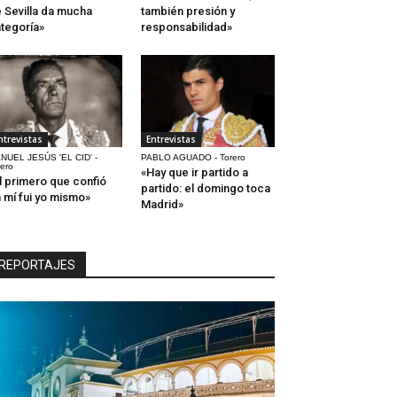
 Sevilla da mucha
también presión y
tegoría»
responsabilidad»
ntrevistas
Entrevistas
NUEL JESÚS 'EL CID' -
PABLO AGUADO - Torero
rero
«Hay que ir partido a
l primero que confió
partido: el domingo toca
 mí fui yo mismo»
Madrid»
REPORTAJES