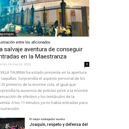
eportajes
ustración entre los aficionados
a salvaje aventura de conseguir
ntradas en la Maestranza
rtes 24 marzo, 2026
0
VILLA TAURINA ha estado presente en la apertura
 taquillas. Sorprendía el aspecto personal de los
-25 primeros de la enorme cola, al igual que
rprendía la ausencia de policías pese a la enorme
ansacción de efectivo y los tentáculos de la
venta. A los 11 minutos ya no había entradas para
surrección.
El mejor embajador taurino
Joaquín, respeto y defensa del