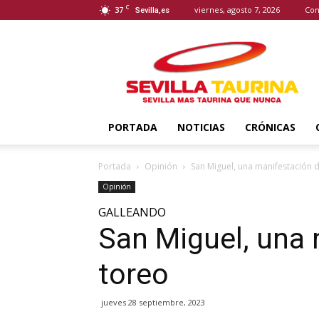
C
37
viernes, agosto 7, 2026
Con
Sevilla,es
Sevilla
Taurina
PORTADA
NOTICIAS
CRÓNICAS
Portada
Opinión
San Miguel, una manifestación 
Opinión
GALLEANDO
San Miguel, una 
toreo
jueves 28 septiembre, 2023