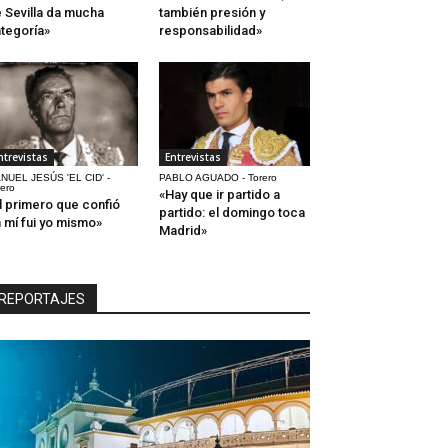
 Sevilla da mucha
también presión y
tegoría»
responsabilidad»
ntrevistas
Entrevistas
NUEL JESÚS 'EL CID' -
PABLO AGUADO - Torero
rero
«Hay que ir partido a
l primero que confió
partido: el domingo toca
 mí fui yo mismo»
Madrid»
REPORTAJES