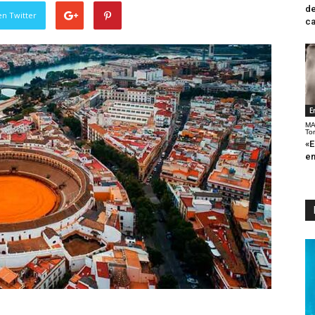
de
en Twitter
ca
E
MA
To
«E
en