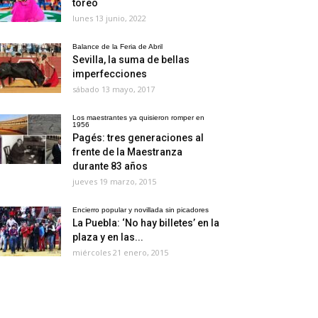
toreo
lunes 13 junio, 2022
Balance de la Feria de Abril
Sevilla, la suma de bellas
imperfecciones
sábado 13 mayo, 2017
Los maestrantes ya quisieron romper en
1956
Pagés: tres generaciones al
frente de la Maestranza
durante 83 años
jueves 19 marzo, 2015
Encierro popular y novillada sin picadores
La Puebla: ‘No hay billetes’ en la
plaza y en las...
miércoles 21 enero, 2015