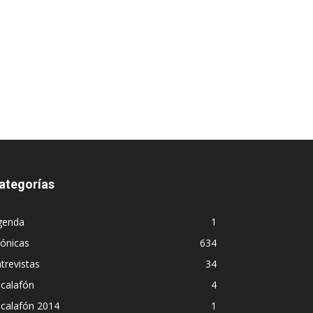
ategorías
genda
1
ónicas
634
trevistas
34
calafón
4
scalafón 2014
1