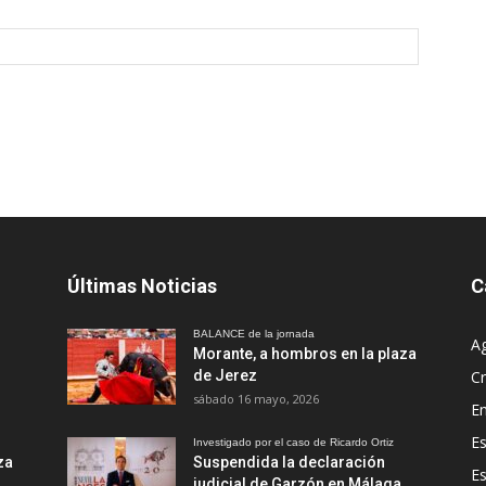
Últimas Noticias
C
BALANCE de la jornada
A
Morante, a hombros en la plaza
de Jerez
Cr
sábado 16 mayo, 2026
En
Es
Investigado por el caso de Ricardo Ortiz
za
Suspendida la declaración
E
judicial de Garzón en Málaga