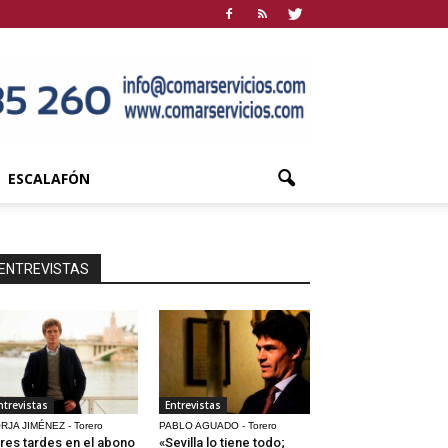
ESCALAFÓN
ENTREVISTAS
ntrevistas
Entrevistas
RJA JIMÉNEZ - Torero
PABLO AGUADO - Torero
res tardes en el abono
«Sevilla lo tiene todo;