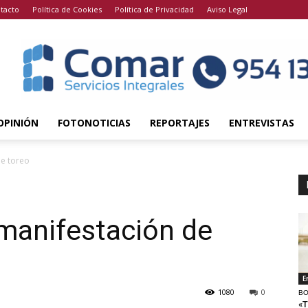
tacto
Política de Cookies
Política de Privacidad
Aviso Legal
OPINIÓN
FOTONOTICIAS
REPORTAJES
ENTREVISTAS
de toreo
manifestación de
E
1080
0
BO
«T