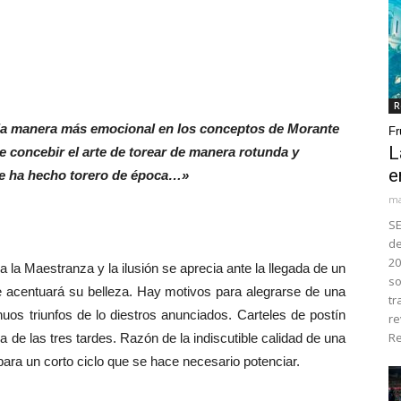
R
 la manera más emocional en los conceptos de Morante
Fr
L
 concebir el arte de torear de manera rotunda y
e
 se ha hecho torero de época…»
ma
SE
de
20
la Maestranza y la ilusión se aprecia ante la llegada de un
so
ue acentuará su belleza. Hay motivos para alegrarse de una
tr
nuos triunfos de lo diestros anunciados. Carteles de postín
re
Re
na de las tres tardes. Razón de la indiscutible calidad de una
 para un corto ciclo que se hace necesario potenciar.