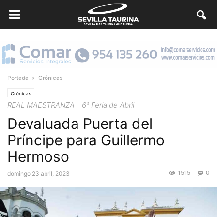
Portada
Crónicas
Crónicas
REAL MAESTRANZA - 6ª Feria de Abril
Devaluada Puerta del
Príncipe para Guillermo
Hermoso
1515
0
domingo 23 abril, 2023