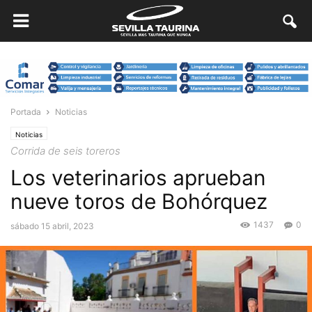
Portada
Noticias
Noticias
Corrida de seis toreros
Los veterinarios aprueban
nueve toros de Bohórquez
1437
0
sábado 15 abril, 2023