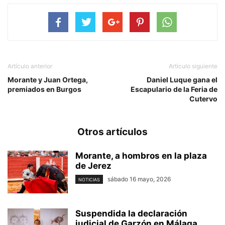
Artículo anterior
Artículo siguiente
Morante y Juan Ortega,
Daniel Luque gana el
premiados en Burgos
Escapulario de la Feria de
Cutervo
Otros artículos
Morante, a hombros en la plaza
de Jerez
sábado 16 mayo, 2026
NOTICIAS
Suspendida la declaración
judicial de Garzón en Málaga