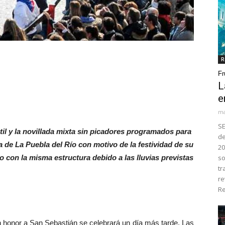
R
Fr
L
e
ma
SE
átil y la novillada mixta sin picadores programados para
de
a de La Puebla del Río con motivo de la festividad de su
20
 con la misma estructura debido a las lluvias previstas
so
tr
re
Re
 honor a San Sebastián se celebrará un día más tarde. Las