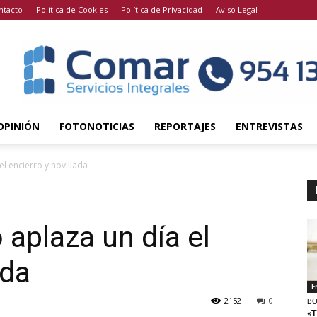
ntacto
Política de Cookies
Política de Privacidad
Aviso Legal
OPINIÓN
FOTONOTICIAS
REPORTAJES
ENTREVISTAS
el encierro y novillada
 aplaza un día el
ada
E
2152
0
BO
«T