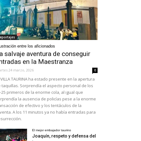
eportajes
ustración entre los aficionados
a salvaje aventura de conseguir
ntradas en la Maestranza
rtes 24 marzo, 2026
0
VILLA TAURINA ha estado presente en la apertura
 taquillas. Sorprendía el aspecto personal de los
-25 primeros de la enorme cola, al igual que
rprendía la ausencia de policías pese a la enorme
ansacción de efectivo y los tentáculos de la
venta. A los 11 minutos ya no había entradas para
surrección.
El mejor embajador taurino
Joaquín, respeto y defensa del