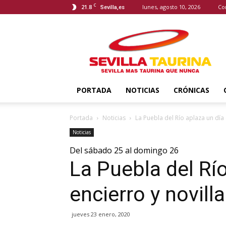
C
21.8
lunes, agosto 10, 2026
Co
Sevilla,es
Sevilla
Taurina
PORTADA
NOTICIAS
CRÓNICAS
Portada
Noticias
La Puebla del Río aplaza un día 
Noticias
Del sábado 25 al domingo 26
La Puebla del Río
encierro y novill
jueves 23 enero, 2020