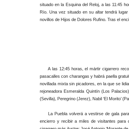
situado en la Esquina del Reloj, a las 11:45 
Río. Una vez situado en su altar tendrá lugar 
novillos de Hijos de Dolores Rufino. Tras el enc
A las 12:45 horas, el mártir cigarrero recorr
pasacalles con charangas y habrá paella gratuit
novillada mixta sin picadores, en la que se lid
rejoneadora Esmeralda Quintín (Los Palacios),
(Sevilla), Peregrino (Jerez), Nabil ‘El Morito’ (
La Puebla volverá a vestirse de gala para r
encierro y recibir a miles de visitantes para
cigarrero más ilustre: José Antonio ‘Morante de