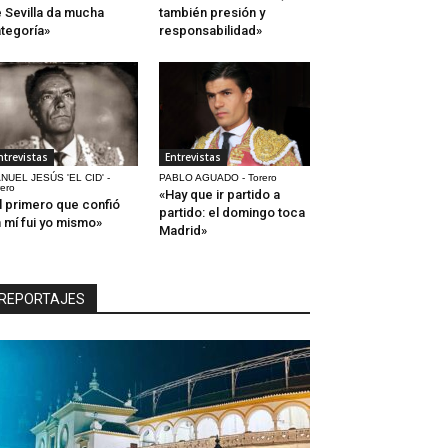
 Sevilla da mucha
también presión y
tegoría»
responsabilidad»
ntrevistas
Entrevistas
NUEL JESÚS 'EL CID' -
PABLO AGUADO - Torero
rero
«Hay que ir partido a
l primero que confió
partido: el domingo toca
 mí fui yo mismo»
Madrid»
REPORTAJES