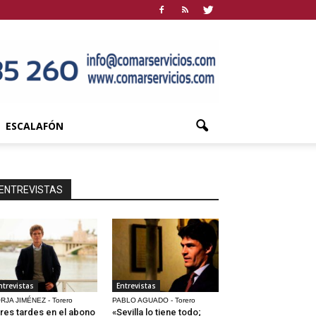
ESCALAFÓN
ENTREVISTAS
ntrevistas
Entrevistas
RJA JIMÉNEZ - Torero
PABLO AGUADO - Torero
res tardes en el abono
«Sevilla lo tiene todo;