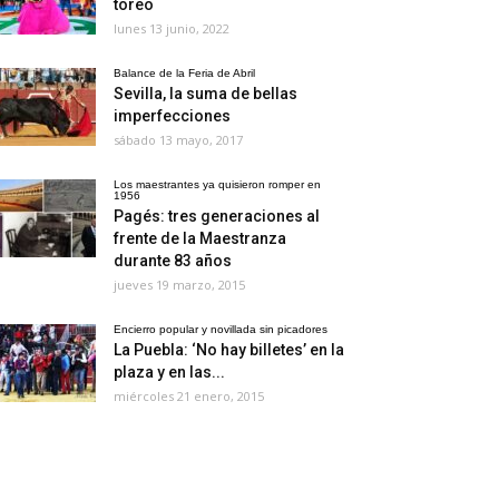
toreo
lunes 13 junio, 2022
Balance de la Feria de Abril
Sevilla, la suma de bellas
imperfecciones
sábado 13 mayo, 2017
Los maestrantes ya quisieron romper en
1956
Pagés: tres generaciones al
frente de la Maestranza
durante 83 años
jueves 19 marzo, 2015
Encierro popular y novillada sin picadores
La Puebla: ‘No hay billetes’ en la
plaza y en las...
miércoles 21 enero, 2015