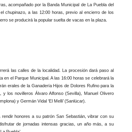
horas, acompañado por la Banda Municipal de La Puebla del
el chupinazo, a las 12:00 horas, previo al encierro de los
ierro se producirá la popular suelta de vacas en la plaza.
erá las calles de la localidad. La procesión dará paso al
a en el Parque Municipal. A las 16:00 horas se celebrará la
iarán erales de la Ganadería Hijos de Dolores Rufino para la
 y los novilleros Álvaro Alfonso (Sevilla), Manuel Olivero
Pamplona) y Germán Vidal ‘El Melli’ (Sanlúcar).
endir honores a su patrón San Sebastián, vibrar con su
 disfrutar de jornadas intensas gracias, un año más, a su
 La Puebla’.