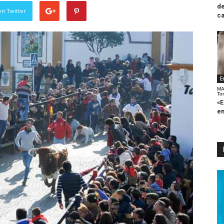
de
en Twitter
ca
E
MA
To
«E
en