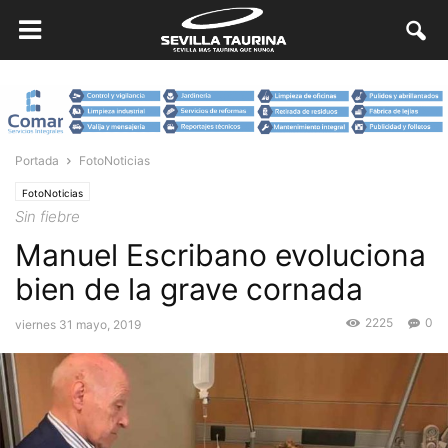
Portada
FotoNoticias
FotoNoticias
Sin fiebre
Manuel Escribano evoluciona
bien de la grave cornada
2225
0
viernes 31 mayo, 2019