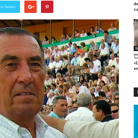
de
en Twitter
ca
E
MA
To
«E
en