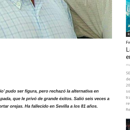
R
Fr
L
e
ma
SE
de
20
o’ pudo ser figura, pero rechazó la alternativa en
so
tr
spada, que le privó de grande éxitos. Salió seis veces a
re
tar orejas. Ha fallecido en Sevilla a los 81 años.
Re