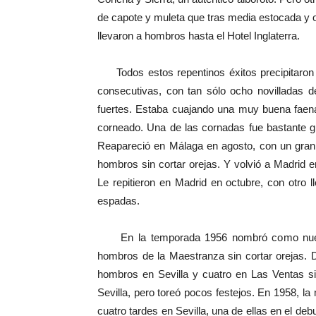
de capote y muleta que tras media estocada y on
llevaron a hombros hasta el Hotel Inglaterra.
Todos estos repentinos éxitos precipitaron 
consecutivas, con tan sólo ocho novilladas d
fuertes. Estaba cuajando una muy buena faena
corneado. Una de las cornadas fue bastante gr
Reapareció en Málaga en agosto, con un gran 
hombros sin cortar orejas. Y volvió a Madrid en
Le repitieron en Madrid en octubre, con otro l
espadas.
En la temporada 1956 nombró como nuevo a
hombros de la Maestranza sin cortar orejas. D
hombros en Sevilla y cuatro en Las Ventas si
Sevilla, pero toreó pocos festejos. En 1958, la 
cuatro tardes en Sevilla, una de ellas en el deb