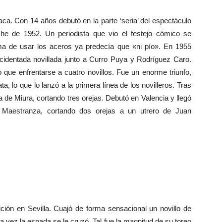
a. Con 14 años debutó en la parte ‘seria’ del espectáculo
he de 1952. Un periodista que vio el festejo cómico se
ma de usar los aceros ya predecía que «ni pío». En 1955
cidentada novillada junto a Curro Puya y Rodríguez Caro.
que enfrentarse a cuatro novillos. Fue un enorme triunfo,
a, lo que lo lanzó a la primera línea de los novilleros. Tras
a de Miura, cortando tres orejas. Debutó en Valencia y llegó
la Maestranza, cortando dos orejas a un utrero de Juan
ción en Sevilla. Cuajó de forma sensacional un novillo de
a vez la espada se le cruzó. Tal fue la magnitud de su toreo