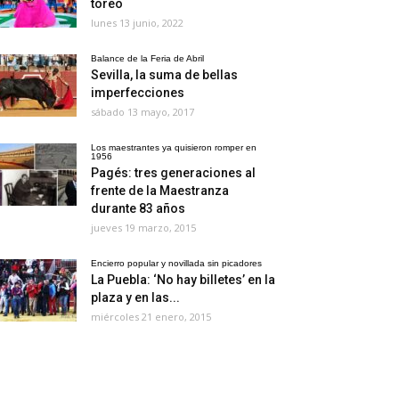
toreo
lunes 13 junio, 2022
Balance de la Feria de Abril
Sevilla, la suma de bellas
imperfecciones
sábado 13 mayo, 2017
Los maestrantes ya quisieron romper en
1956
Pagés: tres generaciones al
frente de la Maestranza
durante 83 años
jueves 19 marzo, 2015
Encierro popular y novillada sin picadores
La Puebla: ‘No hay billetes’ en la
plaza y en las...
miércoles 21 enero, 2015