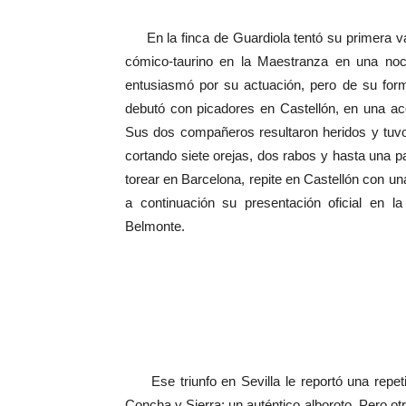
En la finca de Guardiola tentó su primera vac
cómico-taurino en la Maestranza en una noc
entusiasmó por su actuación, pero de su for
debutó con picadores en Castellón, en una ac
Sus dos compañeros resultaron heridos y tuvo 
cortando siete orejas, dos rabos y hasta una pat
torear en Barcelona, repite en Castellón con un
a continuación su presentación oficial en 
Belmonte.
Ese triunfo en Sevilla le reportó una repeti
Concha y Sierra; un auténtico alboroto. Pero otr