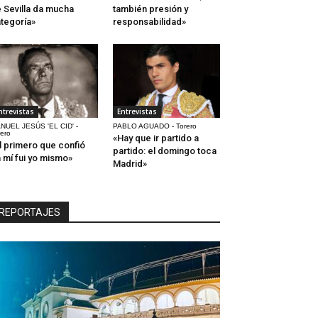
 Sevilla da mucha
también presión y
tegoría»
responsabilidad»
ntrevistas
Entrevistas
NUEL JESÚS 'EL CID' -
PABLO AGUADO - Torero
rero
«Hay que ir partido a
l primero que confió
partido: el domingo toca
 mí fui yo mismo»
Madrid»
REPORTAJES