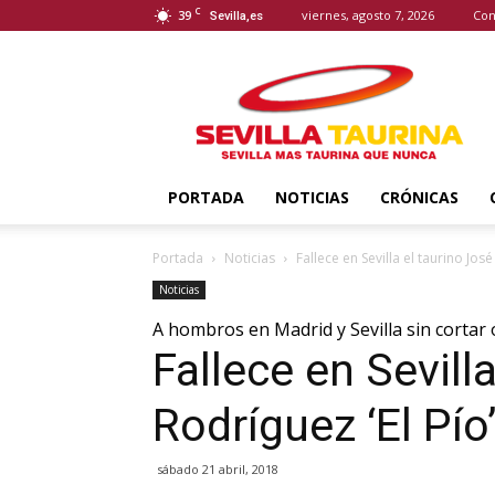
C
39
viernes, agosto 7, 2026
Con
Sevilla,es
Sevilla
Taurina
PORTADA
NOTICIAS
CRÓNICAS
Portada
Noticias
Fallece en Sevilla el taurino José
Noticias
A hombros en Madrid y Sevilla sin cortar 
Fallece en Sevill
Rodríguez ‘El Pío
sábado 21 abril, 2018