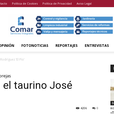
tacto
Política de Cookies
Política de Privacidad
Aviso Legal
OPINIÓN
FOTONOTICIAS
REPORTAJES
ENTREVISTAS
 Rodríguez ‘El Pío’
orejas
a el taurino José
’
E
4206
0
BO
«T