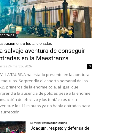
eportajes
ustración entre los aficionados
a salvaje aventura de conseguir
ntradas en la Maestranza
rtes 24 marzo, 2026
0
VILLA TAURINA ha estado presente en la apertura
 taquillas. Sorprendía el aspecto personal de los
-25 primeros de la enorme cola, al igual que
rprendía la ausencia de policías pese a la enorme
ansacción de efectivo y los tentáculos de la
venta. A los 11 minutos ya no había entradas para
surrección.
El mejor embajador taurino
Joaquín, respeto y defensa del