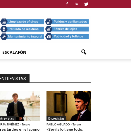
ESCALAFÓN
ENTREVISTAS
ntrevistas
Entrevistas
RJA JIMÉNEZ - Torero
PABLO AGUADO - Torero
res tardes en el abono
«Sevilla lo tiene todo;