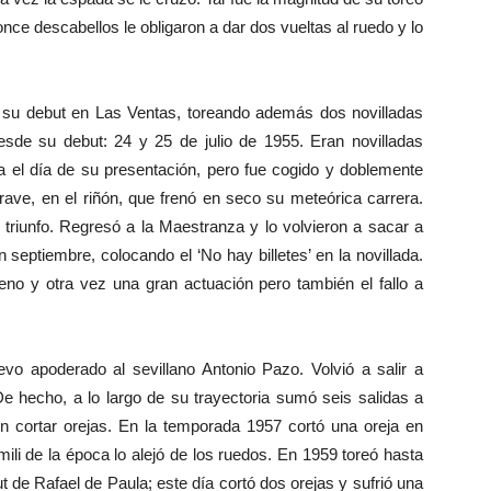
ce descabellos le obligaron a dar dos vueltas al ruedo y lo
su debut en Las Ventas, toreando además dos novilladas
esde su debut: 24 y 25 de julio de 1955. Eran novilladas
 el día de su presentación, pero fue cogido y doblemente
ave, en el riñón, que frenó en seco su meteórica carrera.
triunfo. Regresó a la Maestranza y lo volvieron a sacar a
 septiembre, colocando el ‘No hay billetes’ en la novillada.
leno y otra vez una gran actuación pero también el fallo a
poderado al sevillano Antonio Pazo. Volvió a salir a
e hecho, a lo largo de su trayectoria sumó seis salidas a
n cortar orejas. En la temporada 1957 cortó una oreja en
mili de la época lo alejó de los ruedos. En 1959 toreó hasta
ut de Rafael de Paula; este día cortó dos orejas y sufrió una