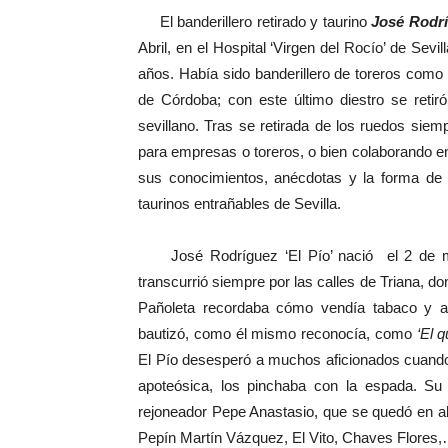
El banderillero retirado y taurino
José Rodrí
Abril, en el Hospital ‘Virgen del Rocío’ de Sevi
años. Había sido banderillero de toreros como
de Córdoba; con este último diestro se retir
sevillano. Tras se retirada de los ruedos sie
para empresas o toreros, o bien colaborando e
sus conocimientos, anécdotas y la forma de c
taurinos entrañables de Sevilla.
José Rodríguez ‘El Pío’ nació el 2 de ma
transcurrió siempre por las calles de Triana, do
Pañoleta recordaba cómo vendía tabaco y ave
bautizó, como él mismo reconocía, como
‘El 
El Pío desesperó a muchos aficionados cuando,
apoteósica, los pinchaba con la espada. Su 
rejoneador Pepe Anastasio, que se quedó en alqu
Pepín Martín Vázquez, El Vito, Chaves Flores,…