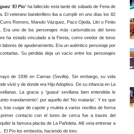
guez ‘El Pío’
ha fallecido esta tarde de sábado de Feria de
lla. El veterano banderillero iba a cumplir en uno días los 82
 Curro Romero, Manolo Vázquez, Paco Ojeda, Litri o Finito
ó. Era uno de los personajes más carismáticos del toreo
mpre ha estado vinculado a la Fiesta, como veedor de toros
n labores de apoderamiento. Era un auténtico personaje por
ontarlas. Su pérdida deja un vacío entre los personajes
yo de 1936 en Camas (Sevilla). Sin embargo, su vida
nde vivió y de donde era Hijo Adoptivo. De su infancia en La
llanas. La gracia y ‘guasa’ sevillana bien entendida le
quinto mandamiento’
; por aquello del ‘No matarás’. Y es que
 tras cuajar de capote y muleta a varios novillos de forma
primer contacto con el toreo de cerca fue a través del
iler la famosa placita de La Pañoleta. Allí veía entrenar a
 El Pío les embestía, haciendo de toro.