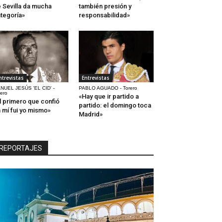
 Sevilla da mucha
también presión y
tegoría»
responsabilidad»
ntrevistas
Entrevistas
NUEL JESÚS 'EL CID' -
PABLO AGUADO - Torero
rero
«Hay que ir partido a
l primero que confió
partido: el domingo toca
 mí fui yo mismo»
Madrid»
REPORTAJES