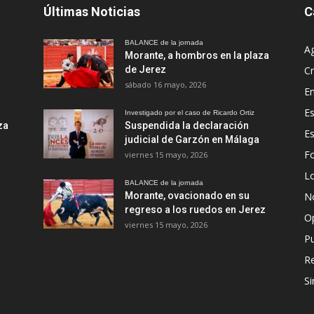
Últimas Noticias
C
BALANCE de la jornada
A
Morante, a hombros en la plaza
de Jerez
Cr
sábado 16 mayo, 2026
En
Es
Investigado por el caso de Ricardo Ortiz
za
Suspendida la declaración
E
judicial de Garzón en Málaga
Fo
viernes 15 mayo, 2026
Lo
BALANCE de la jornada
Morante, ovacionado en su
No
regreso a los ruedos en Jerez
O
viernes 15 mayo, 2026
Pu
R
Si