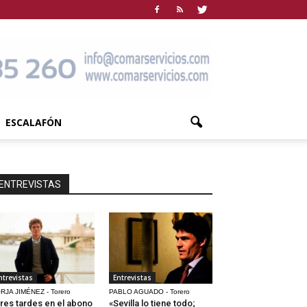
ESCALAFÓN
ENTREVISTAS
ntrevistas
Entrevistas
RJA JIMÉNEZ - Torero
PABLO AGUADO - Torero
res tardes en el abono
«Sevilla lo tiene todo;