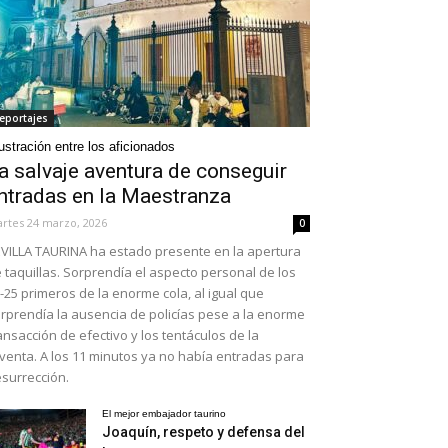
eportajes
ustración entre los aficionados
a salvaje aventura de conseguir
ntradas en la Maestranza
rtes 24 marzo, 2026
0
VILLA TAURINA ha estado presente en la apertura
 taquillas. Sorprendía el aspecto personal de los
-25 primeros de la enorme cola, al igual que
rprendía la ausencia de policías pese a la enorme
ansacción de efectivo y los tentáculos de la
venta. A los 11 minutos ya no había entradas para
surrección.
El mejor embajador taurino
Joaquín, respeto y defensa del