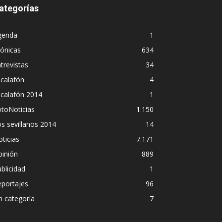
ategorías
genda
1
ónicas
634
trevistas
34
calafón
4
scalafón 2014
1
toNoticias
1.150
s sevillanos 2014
14
ticias
7.171
pinión
889
blicidad
1
eportajes
96
n categoría
7