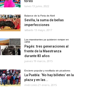
toreo
lunes 13 junio, 2022
Balance de la Feria de Abril
Sevilla, la suma de bellas
imperfecciones
sábado 13 mayo, 2017
Los maestrantes ya quisieron romper en
1956
Pagés: tres generaciones al
frente de la Maestranza
durante 83 años
jueves 19 marzo, 2015
Encierro popular y novillada sin picadores
La Puebla: ‘No hay billetes’ en la
plaza y en las...
miércoles 21 enero, 2015