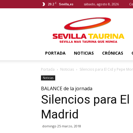
C
29.2
sábado, agosto 8, 2026
Co
Sevilla,es
Sevilla
Taurina
PORTADA
NOTICIAS
CRÓNICAS
Portada
Noticias
Silencios para El Cid y Pepe Mo
Noticias
BALANCE de la jornada
Silencios para El
Madrid
domingo 25 marzo, 2018