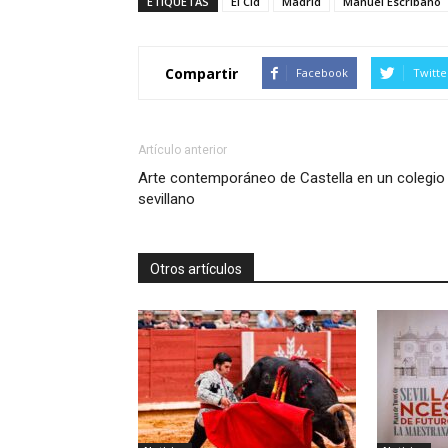
ETIQUETAS
El Cid
Madrid
Manuel Escribano
Compartir
Facebook
Twitte
Artículo anterior
Arte contemporáneo de Castella en un colegio
sevillano
Otros artículos