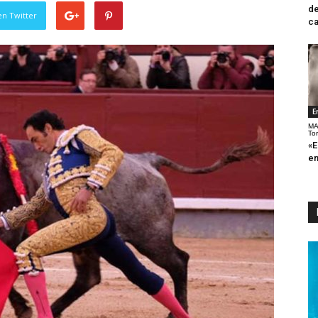
de
en Twitter
ca
E
MA
To
«E
en