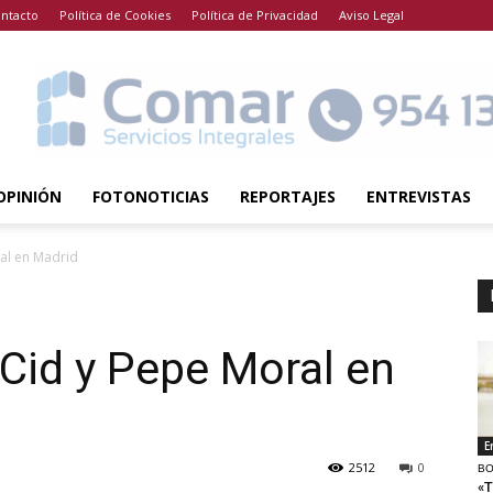
ntacto
Política de Cookies
Política de Privacidad
Aviso Legal
OPINIÓN
FOTONOTICIAS
REPORTAJES
ENTREVISTAS
ral en Madrid
 Cid y Pepe Moral en
E
2512
0
BO
«T