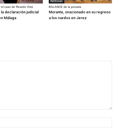
Noticias
 el caso de Ricardo Ortiz
BALANCE de la jornada
la declaración judicial
Morante, ovacionado en su regreso
en Málaga
a los ruedos en Jerez