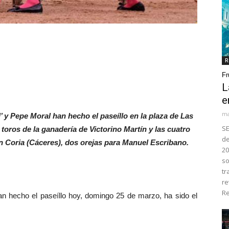
R
Fr
L
e
ma
’ y Pepe Moral han hecho el paseíllo en la plaza de Las
SE
oros de la ganadería de Victorino Martín y las cuatro
de
en Coria (Cáceres), dos orejas para Manuel Escribano.
20
so
tr
re
Re
 hecho el paseíllo hoy, domingo 25 de marzo, ha sido el