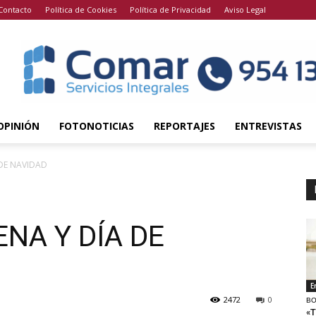
Contacto
Política de Cookies
Política de Privacidad
Aviso Legal
OPINIÓN
FOTONOTICIAS
REPORTAJES
ENTREVISTAS
 DE NAVIDAD
NA Y DÍA DE
E
2472
0
BO
«T