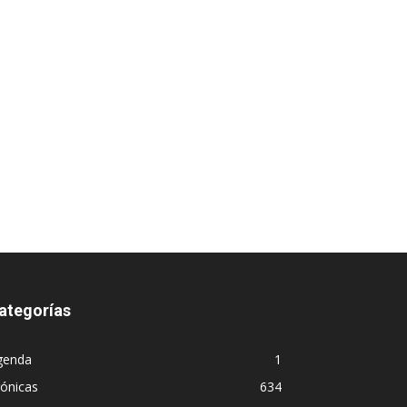
ategorías
genda
1
ónicas
634