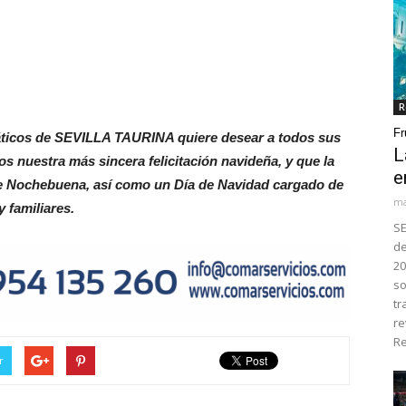
R
Fr
máticos de SEVILLA TAURINA quiere desear a todos sus
L
s nuestra más sincera felicitación navideña, y que la
e
 de Nochebuena, así como un Día de Navidad cargado de
ma
 familiares.
SE
de
20
so
tr
re
Re
r