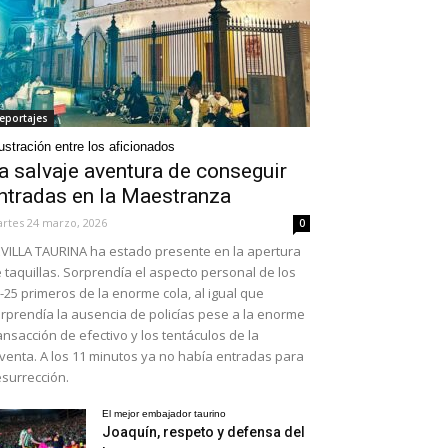
eportajes
ustración entre los aficionados
a salvaje aventura de conseguir
ntradas en la Maestranza
rtes 24 marzo, 2026
0
VILLA TAURINA ha estado presente en la apertura
 taquillas. Sorprendía el aspecto personal de los
-25 primeros de la enorme cola, al igual que
rprendía la ausencia de policías pese a la enorme
ansacción de efectivo y los tentáculos de la
venta. A los 11 minutos ya no había entradas para
surrección.
El mejor embajador taurino
Joaquín, respeto y defensa del