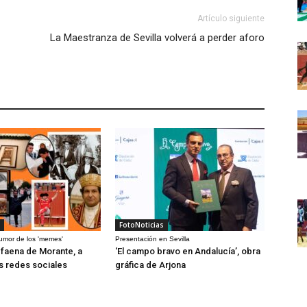
Artículo siguiente
La Maestranza de Sevilla volverá a perder aforo
FotoNoticias
humor de los 'memes'
Presentación en Sevilla
a faena de Morante, a
‘El campo bravo en Andalucía’, obra
as redes sociales
gráfica de Arjona