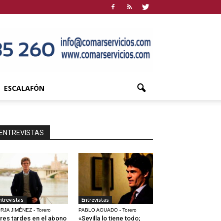
ESCALAFÓN
ENTREVISTAS
ntrevistas
Entrevistas
RJA JIMÉNEZ - Torero
PABLO AGUADO - Torero
res tardes en el abono
«Sevilla lo tiene todo;