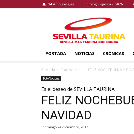
C
24.4
domingo, agosto 9, 2026
Sevilla,es
Sevilla
Taurina
PORTADA
NOTICIAS
CRÓNICAS
Portada
FotoNoticias
FELIZ NOCHEBUENA Y DÍA
FotoNoticias
Es el deseo de SEVILLA TAURINA
FELIZ NOCHEBUE
NAVIDAD
domingo 24 diciembre, 2017