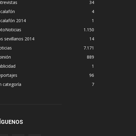
trevistas
34
calafón
4
scalafón 2014
1
toNoticias
1.150
s sevillanos 2014
14
ticias
7.171
pinión
889
blicidad
1
eportajes
96
n categoría
7
ÍGUENOS