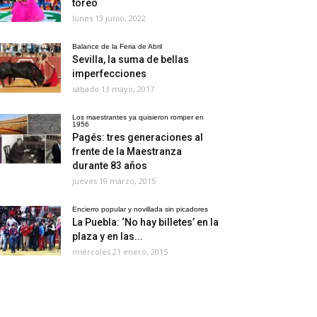
toreo
lunes 13 junio, 2022
Balance de la Feria de Abril
Sevilla, la suma de bellas
imperfecciones
sábado 13 mayo, 2017
Los maestrantes ya quisieron romper en
1956
Pagés: tres generaciones al
frente de la Maestranza
durante 83 años
jueves 19 marzo, 2015
Encierro popular y novillada sin picadores
La Puebla: ‘No hay billetes’ en la
plaza y en las...
miércoles 21 enero, 2015