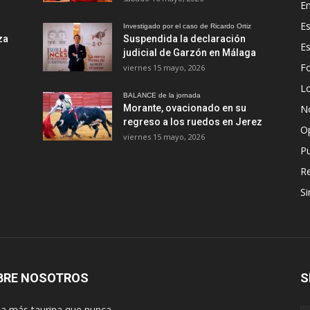
En
Es
Investigado por el caso de Ricardo Ortiz
za
Suspendida la declaración
E
judicial de Garzón en Málaga
Fo
viernes 15 mayo, 2026
Lo
BALANCE de la jornada
Morante, ovacionado en su
No
regreso a los ruedos en Jerez
O
viernes 15 mayo, 2026
Pu
R
Si
BRE NOSOTROS
S
lla más taurina que nunca