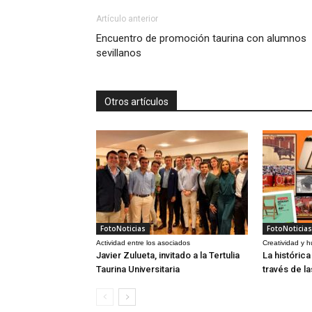
Artículo anterior
Encuentro de promoción taurina con alumnos
sevillanos
Otros artículos
FotoNoticias
FotoNoticias
Actividad entre los asociados
Creatividad y 
Javier Zulueta, invitado a la Tertulia
La históric
Taurina Universitaria
través de l