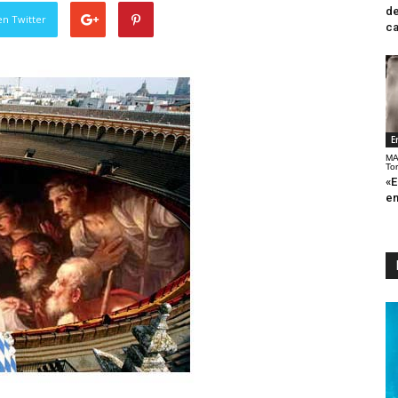
de
en Twitter
ca
E
MA
To
«E
en