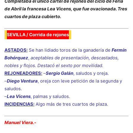
Completaba el único cartel de rejones del ciclo de Feria
de Abril la francesa Lea Vicens, que fue ovacionada. Tres
cuartos de plaza cubierto.
SEVILLA / Corrida de rejones
ASTADOS:
Se han lidiado toros de la ganadería de
Fermín
Bohórquez
,
aceptables de presentación, descastados,
nobles y flojos. Destacó el sexto por movilidad
.
REJONEADORES:
–
Sergio Galán
, saludos y oreja.
–
Diego Ventura
, oreja con leve petición de la segunda y
saludos.
–
Lea Vicens
, palmas y saludos.
INCIDENCIAS:
Algo más de tres cuartos de plaza.
Manuel Viera.-