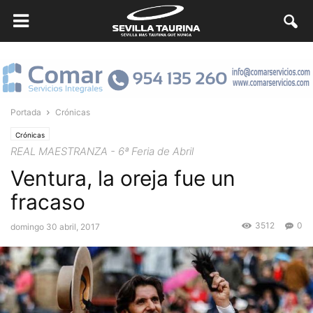
Portada
Crónicas
Crónicas
REAL MAESTRANZA - 6ª Feria de Abril
Ventura, la oreja fue un
fracaso
3512
0
domingo 30 abril, 2017