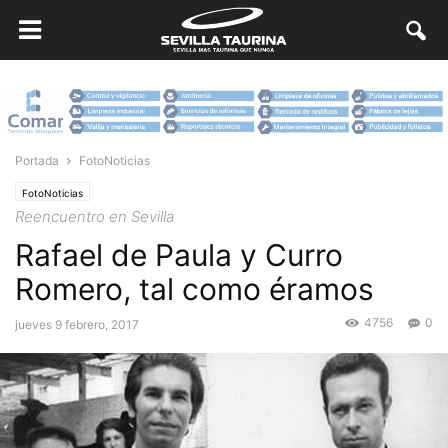
Portada
FotoNoticias
FotoNoticias
Reencuentro en Sevilla
Rafael de Paula y Curro
Romero, tal como éramos
4756
0
jueves 9 febrero, 2017