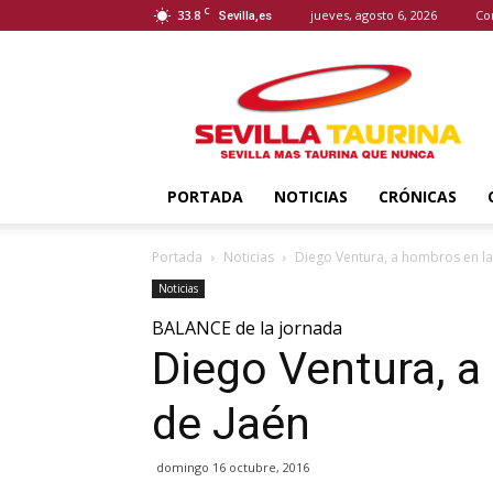
C
33.8
jueves, agosto 6, 2026
Co
Sevilla,es
Sevilla
Taurina
PORTADA
NOTICIAS
CRÓNICAS
Portada
Noticias
Diego Ventura, a hombros en la
Noticias
BALANCE de la jornada
Diego Ventura, a
de Jaén
domingo 16 octubre, 2016