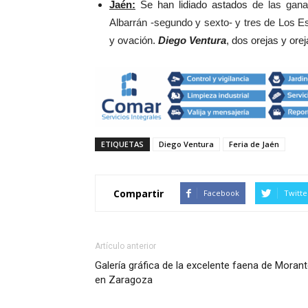
Jaén:
Se han lidiado astados
de las gana
Albarrán -segundo y sexto- y tres de Los Esp
y ovación.
Diego Ventura
, dos orejas y ore
ETIQUETAS
Diego Ventura
Feria de Jaén
Compartir
Facebook
Twitte
Artículo anterior
Galería gráfica de la excelente faena de Moran
en Zaragoza