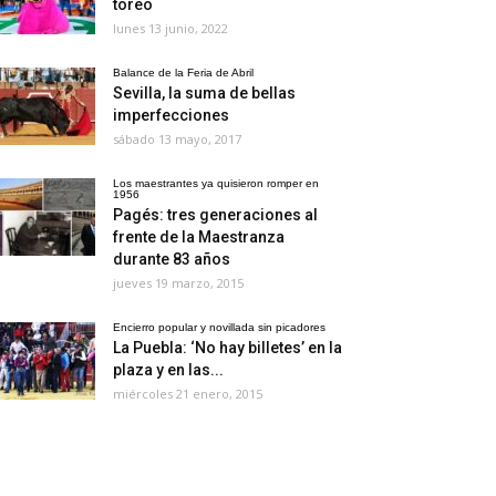
toreo
lunes 13 junio, 2022
Balance de la Feria de Abril
Sevilla, la suma de bellas
imperfecciones
sábado 13 mayo, 2017
Los maestrantes ya quisieron romper en
1956
Pagés: tres generaciones al
frente de la Maestranza
durante 83 años
jueves 19 marzo, 2015
Encierro popular y novillada sin picadores
La Puebla: ‘No hay billetes’ en la
plaza y en las...
miércoles 21 enero, 2015