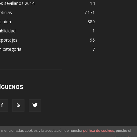
s sevillanos 2014
14
ticias
7.171
pinión
889
blicidad
1
eportajes
96
n categoría
7
ÍGUENOS
as mencionadas cookies y la aceptación de nuestra
política de cookies
, pinche el