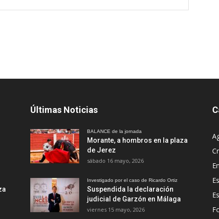
Últimas Noticias
C
BALANCE de la jornada
A
Morante, a hombros en la plaza
de Jerez
Cr
sábado 16 mayo, 2026
En
Es
Investigado por el caso de Ricardo Ortiz
za
Suspendida la declaración
E
judicial de Garzón en Málaga
Fo
viernes 15 mayo, 2026