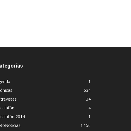
ategorías
genda
1
ónicas
634
trevistas
34
calafón
4
scalafón 2014
1
toNoticias
1.150