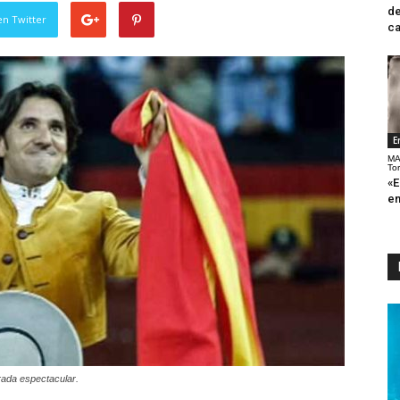
de
en Twitter
ca
E
MA
To
«E
en
rada espectacular.