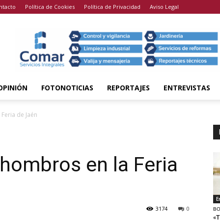
ntacto
Política de Cookies
Política de Privacidad
Aviso Legal
OPINIÓN
FOTONOTICIAS
REPORTAJES
ENTREVISTAS
 Feria de Jaén
 hombros en la Feria
E
3174
0
BO
«T