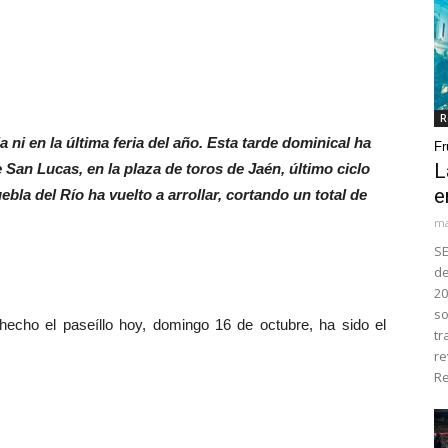
R
a ni en la última feria del año. Esta tarde dominical ha
Fr
L
e San Lucas, en la plaza de toros de Jaén, último ciclo
e
ebla del Río ha vuelto a arrollar, cortando un total de
ma
SE
de
20
so
 hecho el paseíllo hoy, domingo 16 de octubre, ha sido el
tr
re
Re