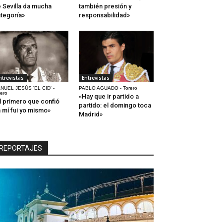
 Sevilla da mucha
también presión y
tegoría»
responsabilidad»
ntrevistas
Entrevistas
NUEL JESÚS 'EL CID' -
PABLO AGUADO - Torero
rero
«Hay que ir partido a
l primero que confió
partido: el domingo toca
 mí fui yo mismo»
Madrid»
REPORTAJES