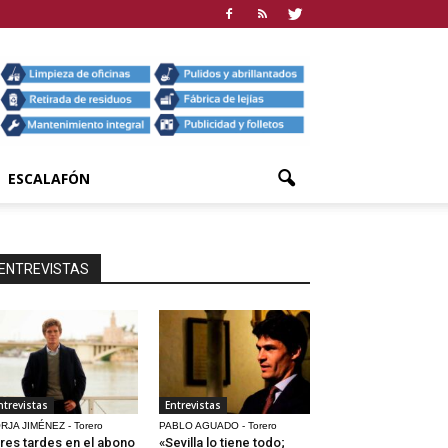
ESCALAFÓN
ENTREVISTAS
ntrevistas
Entrevistas
RJA JIMÉNEZ - Torero
PABLO AGUADO - Torero
res tardes en el abono
«Sevilla lo tiene todo;