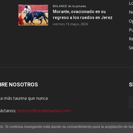
Lo
BALANCE de la jornada
Morante, ovacionado en su
No
regreso a los ruedos en Jerez
O
viernes 15 mayo, 2026
Pu
R
Si
BRE NOSOTROS
S
lla más taurina que nunca
áctanos:
director@sevillataurina.com
uario. Si continúa navegando está dando su consentimiento para la aceptación de l