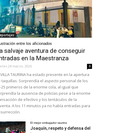
eportajes
ustración entre los aficionados
a salvaje aventura de conseguir
ntradas en la Maestranza
rtes 24 marzo, 2026
0
VILLA TAURINA ha estado presente en la apertura
 taquillas. Sorprendía el aspecto personal de los
-25 primeros de la enorme cola, al igual que
rprendía la ausencia de policías pese a la enorme
ansacción de efectivo y los tentáculos de la
venta. A los 11 minutos ya no había entradas para
surrección.
El mejor embajador taurino
Joaquín, respeto y defensa del