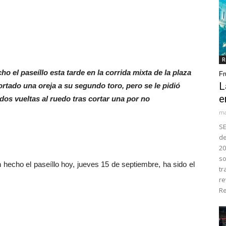
R
o el paseíllo esta tarde en la corrida mixta de la plaza
Fr
L
cortado una oreja a su segundo toro, pero se le pidió
e
 dos vueltas al ruedo tras cortar una por no
ma
SE
de
20
so
hecho el paseíllo hoy, jueves 15 de septiembre, ha sido el
tr
re
Re