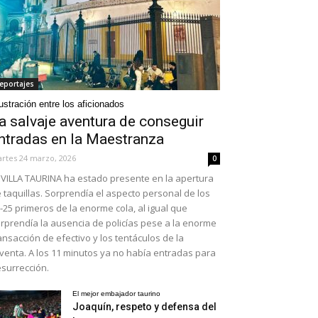
eportajes
ustración entre los aficionados
a salvaje aventura de conseguir
ntradas en la Maestranza
rtes 24 marzo, 2026
0
VILLA TAURINA ha estado presente en la apertura
 taquillas. Sorprendía el aspecto personal de los
-25 primeros de la enorme cola, al igual que
rprendía la ausencia de policías pese a la enorme
ansacción de efectivo y los tentáculos de la
venta. A los 11 minutos ya no había entradas para
surrección.
El mejor embajador taurino
Joaquín, respeto y defensa del