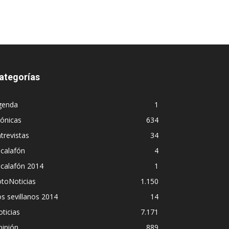
ategorías
genda
1
ónicas
634
trevistas
34
calafón
4
scalafón 2014
1
toNoticias
1.150
s sevillanos 2014
14
ticias
7.171
pinión
889