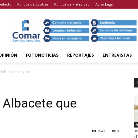
ontacto
Política de Cookies
Política de Privacidad
Aviso Legal
OPINIÓN
FOTONOTICIAS
REPORTAJES
ENTREVISTAS
 debieron ser dos
n Albacete que
E
1941
0
BO
«T