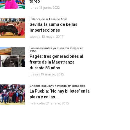
toreo
lunes 13 junio, 2022
Balance de la Feria de Abril
Sevilla, la suma de bellas
imperfecciones
sábado 13 mayo, 2017
Los maestrantes ya quisieron romper en
1956
Pagés: tres generaciones al
frente de la Maestranza
durante 83 años
jueves 19 marzo, 2015
Encierro popular y novillada sin picadores
La Puebla: ‘No hay billetes’ en la
plaza y en las...
miércoles 21 enero, 2015