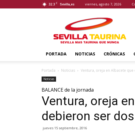
C
32.3
viernes, agosto 7, 2026
C
Sevilla,es
Sevilla
Taurina
PORTADA
NOTICIAS
CRÓNICAS
Portada
Noticias
Ventura, oreja en Albacete que
Noticias
BALANCE de la jornada
Ventura, oreja e
debieron ser dos
jueves 15 septiembre, 2016