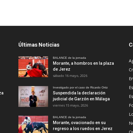
Últimas Noticias
C
BALANCE de la jornada
A
Morante, a hombros en la plaza
de Jerez
Cr
sábado 16 mayo, 2026
En
Es
Investigado por el caso de Ricardo Ortiz
za
Suspendida la declaración
E
judicial de Garzón en Málaga
Fo
viernes 15 mayo, 2026
Lo
BALANCE de la jornada
Morante, ovacionado en su
No
regreso a los ruedos en Jerez
O