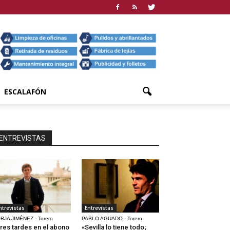
ESCALAFÓN
ENTREVISTAS
ntrevistas
Entrevistas
RJA JIMÉNEZ - Torero
PABLO AGUADO - Torero
res tardes en el abono
«Sevilla lo tiene todo;