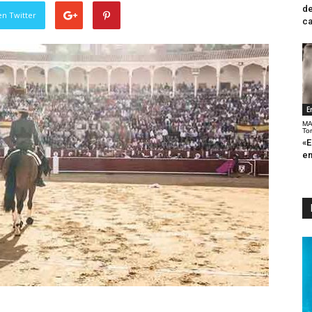
de
en Twitter
ca
E
MA
To
«E
en