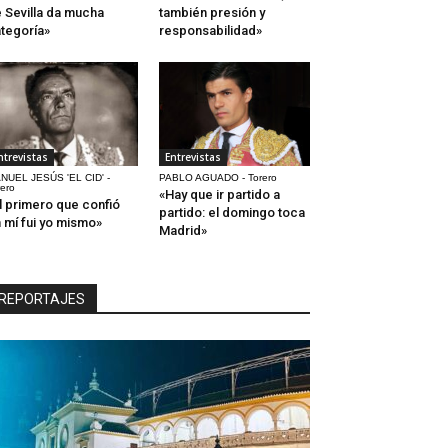
 Sevilla da mucha
también presión y
tegoría»
responsabilidad»
ntrevistas
Entrevistas
NUEL JESÚS 'EL CID' -
PABLO AGUADO - Torero
rero
«Hay que ir partido a
l primero que confió
partido: el domingo toca
 mí fui yo mismo»
Madrid»
REPORTAJES