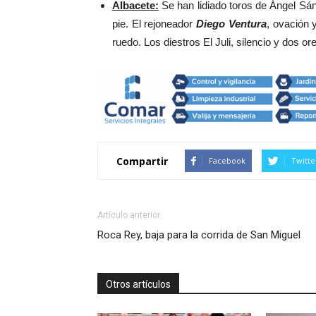
Albacete:
Se han lidiado toros de Ángel Sá
pie. El rejoneador
Diego Ventura
, ovación 
ruedo. Los diestros El Juli, silencio y dos or
Compartir
Facebook
Twitte
Artículo anterior
Roca Rey, baja para la corrida de San Miguel
Otros artículos