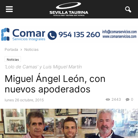
Portada
Noticias
Noticias
'Lolo de Camas' y Luis Miguel Martín
Miguel Ángel León, con
nuevos apoderados
2443
0
lunes 26 octubre, 2015