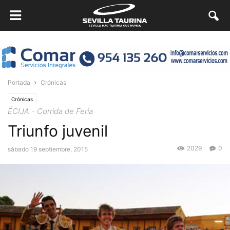
Portada
Crónicas
Crónicas
ÉCIJA - Corrida de Feria
Triunfo juvenil
2029
0
sábado 19 septiembre, 2015