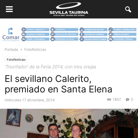
Portada
FotoNoticias
FotoNoticias
'Triunfador' de la Feria 2014, con tres orejas
El sevillano Calerito,
premiado en Santa Elena
1857
0
miércoles 17 diciembre, 2014