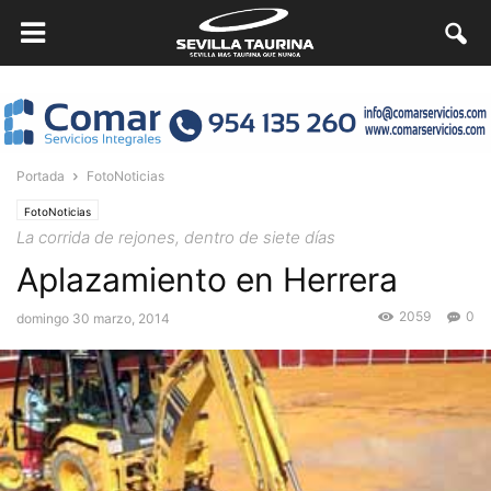
Portada
FotoNoticias
FotoNoticias
La corrida de rejones, dentro de siete días
Aplazamiento en Herrera
2059
0
domingo 30 marzo, 2014