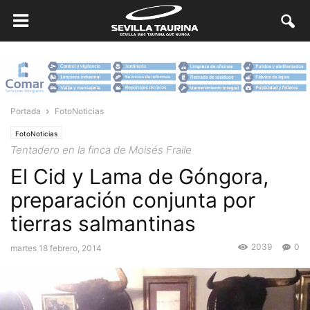
Portada
FotoNoticias
FotoNoticias
Tentadero en la finca de Moisés Fraile
El Cid y Lama de Góngora,
preparación conjunta por
tierras salmantinas
2039
0
martes 18 febrero, 2014