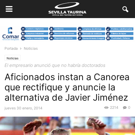
Portada
Noticias
Noticias
El empresario anunció que no habría doctorados
Aficionados instan a Canorea
que rectifique y anuncie la
alternativa de Javier Jiménez
2214
0
jueves 30 enero, 2014