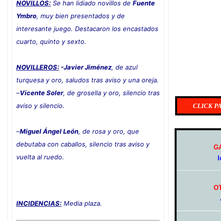
NOVILLOS:
Se han lidiado novillos de
Fuente
Ymbro
, muy bien presentados y de
interesante juego. Destacaron los encastados
cuarto, quinto y sexto.
NOVILLEROS:
-Javier Jiménez
, de azul
turquesa y oro, saludos tras aviso y una oreja.
–
Vicente Soler
, de grosella y oro, silencio tras
aviso y silencio.
CLICK P
–
Miguel Ángel León
, de rosa y oro, que
debutaba con caballos, silencio tras aviso y
G
vuelta al ruedo
.
l
O
INCIDENCIAS:
Media plaza.