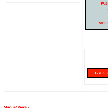
PUE
VIDE
CLICK P
Manuel Viera.-