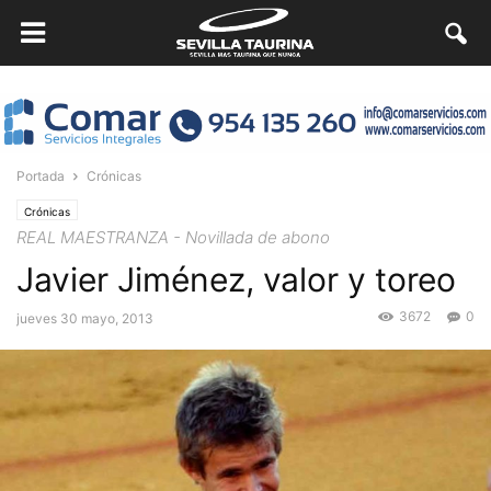
Portada
Crónicas
Crónicas
REAL MAESTRANZA - Novillada de abono
Javier Jiménez, valor y toreo
3672
0
jueves 30 mayo, 2013