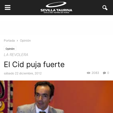
Portada
Opinión
Opinión
LA REVOLERA
El Cid puja fuerte
2083
0
sábado 22 diciembre, 2012