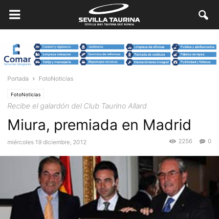
Portada
FotoNoticias
FotoNoticias
Recibe el galardón del Club Taurino Allard
Miura, premiada en Madrid
2256
0
miércoles 19 diciembre, 2012