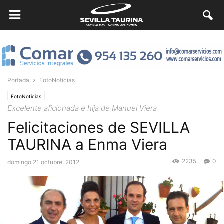
Portada
FotoNoticias
FotoNoticias
Excelente aficionada e hija de Manuel Viera
Felicitaciones de SEVILLA
TAURINA a Enma Viera
2235
0
domingo 21 octubre, 2012