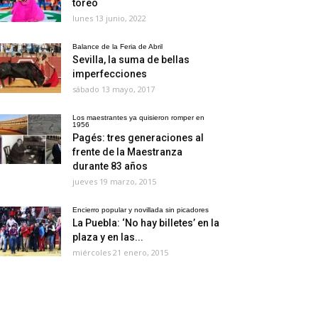
toreo
lunes 13 junio, 2022
Balance de la Feria de Abril
Sevilla, la suma de bellas
imperfecciones
sábado 13 mayo, 2017
Los maestrantes ya quisieron romper en
1956
Pagés: tres generaciones al
frente de la Maestranza
durante 83 años
jueves 19 marzo, 2015
Encierro popular y novillada sin picadores
La Puebla: ‘No hay billetes’ en la
plaza y en las...
miércoles 21 enero, 2015