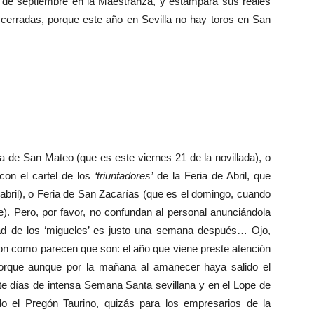
a de septiembre en la Maestranza, y estampará sus reales
 cerradas, porque este año en Sevilla no hay toros en San
e San Mateo (que es este viernes 21 de la novillada), o
con el cartel de los
‘triunfadores’
de la Feria de Abril, que
abril), o Feria de San Zacarías (que es el domingo, cuando
e). Pero, por favor, no confundan al personal anunciándola
ad de los ‘migueles’ es justo una semana después… Ojo,
son como parecen que son: el año que viene preste atención
porque aunque por la mañana al amanecer haya salido el
te días de intensa Semana Santa sevillana y en el Lope de
 el Pregón Taurino, quizás para los empresarios de la