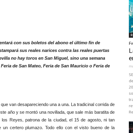
R
tará con sus boletos del abono el último fin de
Fr
L
tampará sus reales narices contra las reales puertas
e
evilla no hay toros en San Miguel, sino una semana
 Feria de San Mateo, Feria de San Mauricio o Feria de
ma
SE
de
20
so
tr
que van desapareciendo una a una. La tradicinal corrida de
re
Re
este año y se montó una novillada, que sale más baratita de
e los Reyes, patrona de la ciudad, el 15 de agosto, ni tan
de un certero plumazo. Todo ello con el visto bueno de la