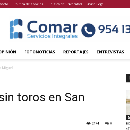
tacto
Política de Cookies
Política de Privacidad
Aviso Legal
OPINIÓN
FOTONOTICIAS
REPORTAJES
ENTREVISTAS
n Miguel
 sin toros en San
E
2174
0
BO
«T