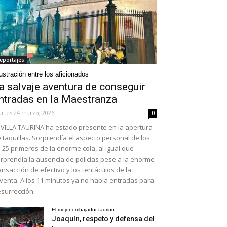
eportajes
ustración entre los aficionados
a salvaje aventura de conseguir
ntradas en la Maestranza
rtes 24 marzo, 2026
0
VILLA TAURINA ha estado presente en la apertura
 taquillas. Sorprendía el aspecto personal de los
-25 primeros de la enorme cola, al igual que
rprendía la ausencia de policías pese a la enorme
ansacción de efectivo y los tentáculos de la
venta. A los 11 minutos ya no había entradas para
surrección.
El mejor embajador taurino
Joaquín, respeto y defensa del