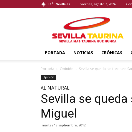
C
37
viernes, agosto 7, 2026
Con
Sevilla,es
Sevilla
Taurina
PORTADA
NOTICIAS
CRÓNICAS
Portada
Opinión
Sevilla se queda sin toros en Sa
Opinión
AL NATURAL
Sevilla se queda
Miguel
martes 18 septiembre, 2012