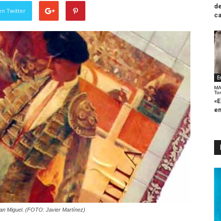
de
en Twitter
ca
E
MA
To
«E
en
San Miguel. (FOTO: Javier Martínez)