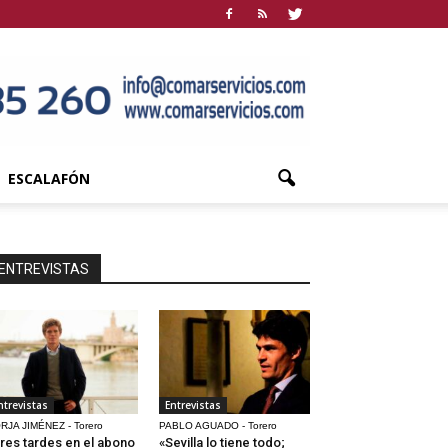
ESCALAFÓN
ENTREVISTAS
ntrevistas
Entrevistas
RJA JIMÉNEZ - Torero
PABLO AGUADO - Torero
res tardes en el abono
«Sevilla lo tiene todo;