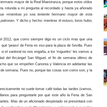
e hermano mayor de la Real Maestranza, porque estos oídos
esta rotunda a mi pregunta al recordado y hasta ya añorado
 que
«mientras yo sea teniente hermano mayor de esta
u patrona»
. Y dicho y hecho: mientras él estuvo, toros hubo;
l 2012, que como siempre digo es un ciclo mas que una
 qué ‘peaso’ de Feria es eso para la plaza de Sevilla. Pues
 si el santoral no nos engaña, a los
‘migueles’
les vamos a
vidad del Arcángel San Miguel, el fin de semana último de
ucho que se empeñen Canorea y Valencia en adelantar las
n de semana. Pues no, porque las cosas son como son, y la
cisamente no suele tomar café todas las tardes (vamos,
illanos para preguntarle por qué este año la Feria de San
antes. Más de un aficionado despistado se presentará con