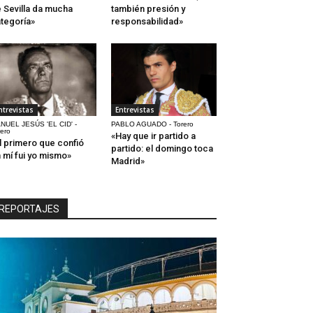
 Sevilla da mucha
también presión y
tegoría»
responsabilidad»
ntrevistas
Entrevistas
NUEL JESÚS 'EL CID' -
PABLO AGUADO - Torero
rero
«Hay que ir partido a
l primero que confió
partido: el domingo toca
 mí fui yo mismo»
Madrid»
REPORTAJES