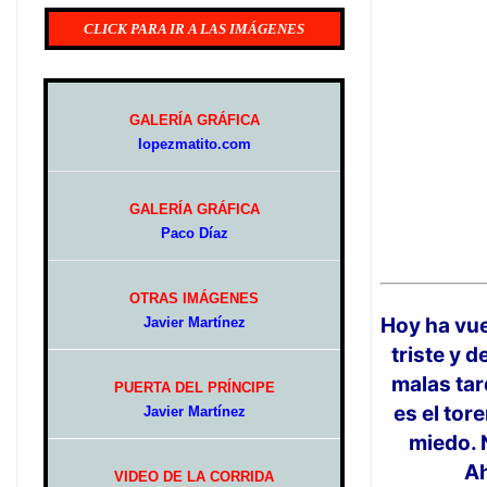
CLICK PARA IR A LAS IMÁGENES
GALERÍA GRÁFICA
lopezmatito.com
GALERÍA GRÁFICA
Paco Díaz
OTRAS IMÁGENES
Hoy ha vue
Javier Martínez
triste y 
malas ta
PUERTA DEL PRÍNCIPE
es el tor
Javier Martínez
miedo. 
Ah
VIDEO DE LA CORRIDA