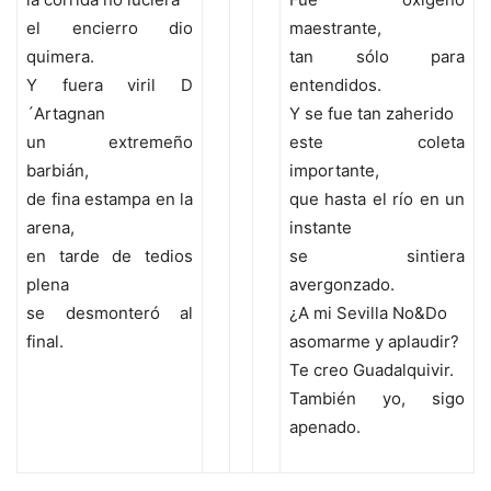
el encierro dio
maestrante,
quimera.
tan sólo para
Y fuera viril D
entendidos.
´Artagnan
Y se fue tan zaherido
un extremeño
este coleta
barbián,
importante,
de fina estampa en la
que hasta el río en un
arena,
instante
en tarde de tedios
se sintiera
plena
avergonzado.
se desmonteró al
¿A mi Sevilla No&Do
final.
asomarme y aplaudir?
Te creo Guadalquivir.
También yo, sigo
apenado.