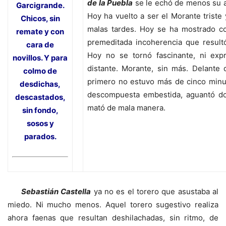
de la Puebla
se le echó de menos su ar
Garcigrande.
Hoy ha vuelto a ser el Morante triste 
Chicos, sin
malas tardes. Hoy se ha mostrado c
remate y con
premeditada incoherencia que resultó
cara de
Hoy no se tornó fascinante, ni expr
novillos. Y para
distante. Morante, sin más. Delante 
colmo de
primero no estuvo más de cinco minut
desdichas,
descompuesta embestida, aguantó d
descastados,
mató de mala manera.
sin fondo,
sosos y
parados.
Sebastián Castella
ya no es el torero que asustaba al
miedo. Ni mucho menos. Aquel torero sugestivo realiza
ahora faenas que resultan deshilachadas, sin ritmo, de