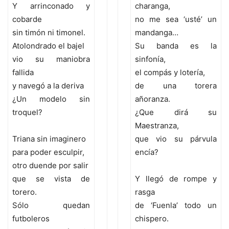
Y arrinconado y
charanga,
cobarde
no me sea ‘usté’ un
sin timón ni timonel.
mandanga…
Atolondrado el bajel
Su banda es la
vio su maniobra
sinfonía,
fallida
el compás y lotería,
y navegó a la deriva
de una torera
¿Un modelo sin
añoranza.
troquel?
¿Que dirá su
Maestranza,
Triana sin imaginero
que vio su párvula
para poder esculpir,
encía?
otro duende por salir
que se vista de
Y llegó de rompe y
torero.
rasga
Sólo quedan
de ‘Fuenla’ todo un
futboleros
chispero.