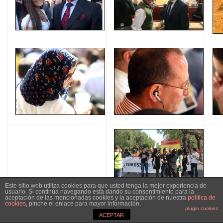
Este sitio web utiliza cookies para que usted tenga la mejor experiencia de
usuario. Si continúa navegando está dando su consentimiento para la
aceptación de las mencionadas cookies y la aceptación de nuestra
política de
cookies
, pinche el enlace para mayor información.
plugin cookies
ACEPTAR