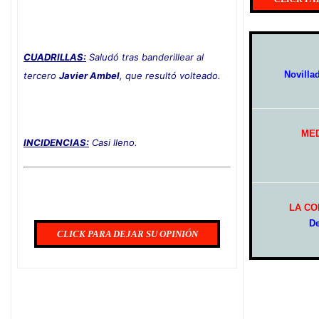
CUADRILLAS:
Saludó tras banderillear al
Novilla
tercero
Javier Ambel
, que resultó volteado.
MED
INCIDENCIAS:
Casi lleno.
LA CO
De
CLICK PARA DEJAR SU OPINIÓN