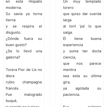
en esta Híspalis
Un muy templado
moderna.
torero
Su savia ya torna
que quiso dar cuerda
tierna
larga
y se respira el
al toril ‘pa’ lo que
disgusto.
salga.
¿Dónde fuera su
Él tiene buena
buen gusto?
experiencia
¿Se lo llevó una
y suma tan docta
galerna?
ciencia,
que nos parece
Torera Flor de Lis no
mentira
diera
sea esta su última
rubio champagne
gira,
francés.
ya agotada su
Fue malogrado
paciencia.
buqué,
la corrida no luciera
Fue oxígeno