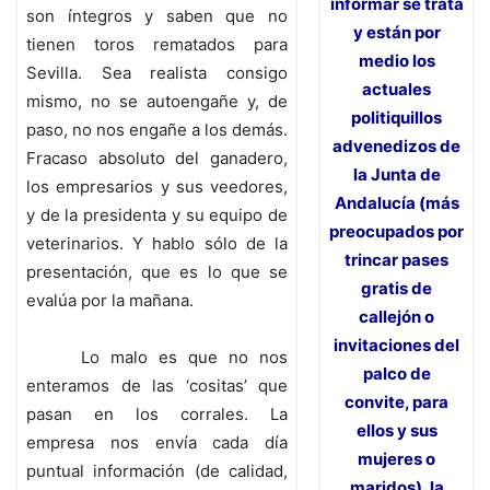
informar se trata
son íntegros y saben que no
y están por
tienen toros rematados para
medio los
Sevilla. Sea realista consigo
actuales
mismo, no se autoengañe y, de
politiquillos
paso, no nos engañe a los demás.
advenedizos de
Fracaso absoluto del ganadero,
la Junta de
los empresarios y sus veedores,
Andalucía (más
y de la presidenta y su equipo de
preocupados por
veterinarios. Y hablo sólo de la
trincar pases
presentación, que es lo que se
gratis de
evalúa por la mañana.
callejón o
invitaciones del
Lo malo es que no nos
palco de
enteramos de las ‘cositas’ que
convite, para
pasan en los corrales. La
ellos y sus
empresa nos envía cada día
mujeres o
puntual información (de calidad,
maridos), la