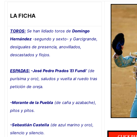
LA FICHA
TOROS:
Se han lidiado toros de
Domingo
Hernández
-segundo y sexto- y Garcigrande,
desiguales de presencia, anovillados,
descastados y flojos.
ESPADAS:
-José Pedro Prados ‘El Fundi’
(de
purísima y oro), saludos y vuelta al ruedo tras
petición de oreja.
-Morante de la Puebla
(de caña y azabache),
pitos y pitos.
-Sebastián Castella
(de azul marino y oro),
silencio y silencio.
CLICK PA