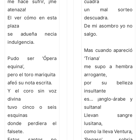
me hace sufrir, ¡me
cuadra
atenaza!
un mal sorteo
El ver cómo en esta
descuadra.
plaza
De mi asombro yo no
se adueña necia
salgo.
indulgencia.
Mas cuando apareció
Pudo ser ‘Ópera
‘Triana’
equina’,
me supo a hembra
pero el toro mariquita
arrogante,
afeó su nota escrita.
por su belleza
Y el coro sin voz
insultante
divina
es… ¡anglo-árabe y
tuvo cinco o seis
sultana!
esquinas
Llevan sangre
donde perdiera el
lusitana,
falsete.
como la lleva Ventura,
Estos santos no
‘Pegaso’ sobria