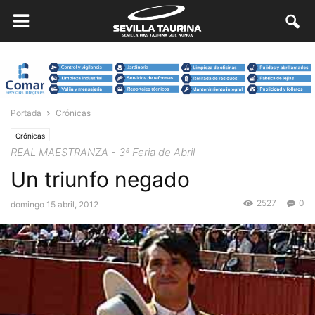
Portada
Crónicas
Crónicas
REAL MAESTRANZA - 3ª Feria de Abril
Un triunfo negado
2527
0
domingo 15 abril, 2012