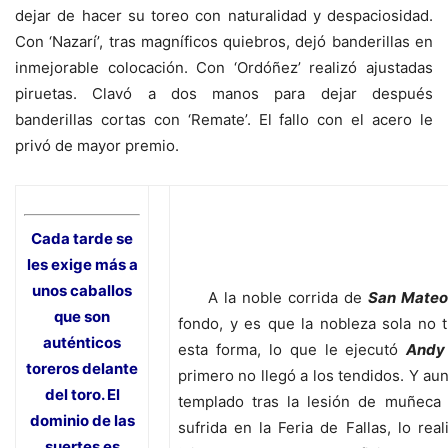
dejar de hacer su toreo con naturalidad y despaciosidad.
Con ‘Nazarí’, tras magníficos quiebros, dejó banderillas en
inmejorable colocación. Con ‘Ordóñez’ realizó ajustadas
piruetas. Clavó a dos manos para dejar después
banderillas cortas con ‘Remate’. El fallo con el acero le
privó de mayor premio.
Cada tarde se
les exige más a
unos caballos
A la noble corrida de
San Mateo
que son
fondo, y es que la nobleza sola no 
auténticos
esta forma, lo que le ejecutó
Andy
toreros delante
primero no llegó a los tendidos. Y au
del toro. El
templado tras la lesión de muñeca
dominio de las
sufrida en la Feria de Fallas, lo real
suertes es