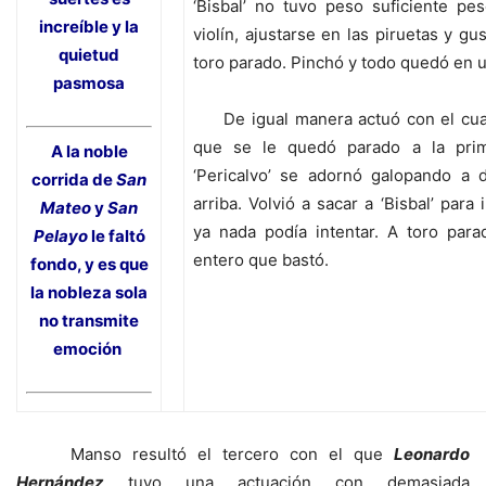
‘Bisbal’ no tuvo peso suficiente pes
increíble y la
violín, ajustarse en las piruetas y gu
quietud
toro parado. Pinchó y todo quedó en 
pasmosa
De igual manera actuó con el cuar
que se le quedó parado a la pri
A la noble
‘Pericalvo’ se adornó galopando a d
corrida de
San
arriba. Volvió a sacar a ‘Bisbal’ para
Mateo
y
San
ya nada podía intentar. A toro para
Pelayo
le faltó
entero que bastó.
fondo, y es que
la nobleza sola
no transmite
emoción
Manso resultó el tercero con el que
Leonardo
Hernández
tuvo una actuación con demasiada