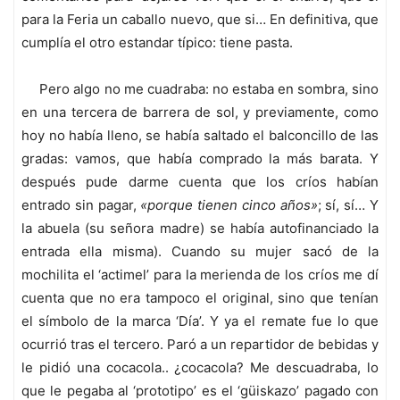
para la Feria un caballo nuevo, que si… En definitiva, que
cumplía el otro estandar típico: tiene pasta.
Pero algo no me cuadraba: no estaba en sombra, sino
en una tercera de barrera de sol, y previamente, como
hoy no había lleno, se había saltado el balconcillo de las
gradas: vamos, que había comprado la más barata. Y
después pude darme cuenta que los críos habían
entrado sin pagar,
«porque tienen cinco años»
; sí, sí… Y
la abuela (su señora madre) se había autofinanciado la
entrada ella misma). Cuando su mujer sacó de la
mochilita el ‘actimel’ para la merienda de los críos me dí
cuenta que no era tampoco el original, sino que tenían
el símbolo de la marca ‘Día’. Y ya el remate fue lo que
ocurrió tras el tercero. Paró a un repartidor de bebidas y
le pidió una cocacola.. ¿cocacola? Me descuadraba, lo
que le pegaba al ‘prototipo’ es el ‘güiskazo’ pagado con