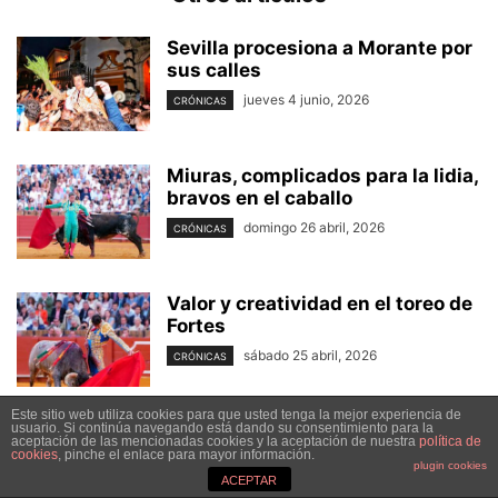
Sevilla procesiona a Morante por
sus calles
jueves 4 junio, 2026
CRÓNICAS
Miuras, complicados para la lidia,
bravos en el caballo
domingo 26 abril, 2026
CRÓNICAS
Valor y creatividad en el toreo de
Fortes
sábado 25 abril, 2026
CRÓNICAS
Este sitio web utiliza cookies para que usted tenga la mejor experiencia de
usuario. Si continúa navegando está dando su consentimiento para la
aceptación de las mencionadas cookies y la aceptación de nuestra
política de
NO HAY COMENTARIOS
cookies
, pinche el enlace para mayor información.
plugin cookies
ACEPTAR