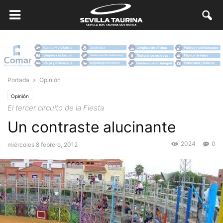
Portada
Opinión
Opinión
El tercer circuito de la Fiesta
Un contraste alucinante
2024
0
miércoles 8 febrero, 2012