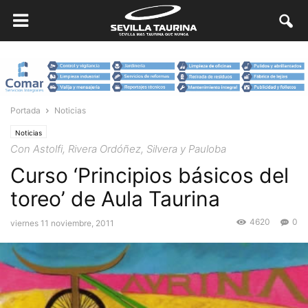
Portada
Noticias
Noticias
Con Astolfi, Rivera Ordóñez, Silvera y Pauloba
Curso ‘Principios básicos del
toreo’ de Aula Taurina
4620
0
viernes 11 noviembre, 2011