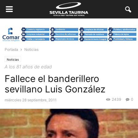
Portada
Noticias
Noticias
A los 81 años de edad
Fallece el banderillero
sevillano Luis González
2439
0
miércoles 28 septiembre, 2011