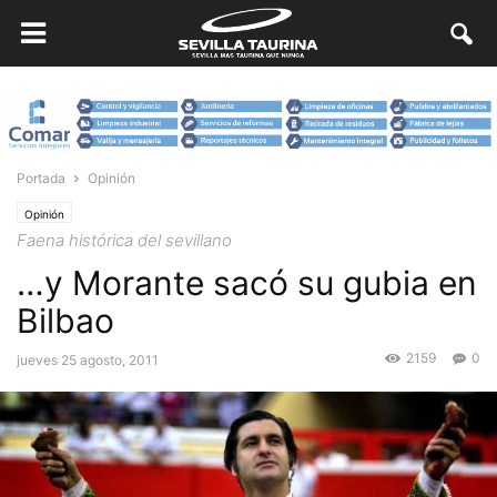
Portada
Opinión
Opinión
Faena histórica del sevillano
…y Morante sacó su gubia en
Bilbao
2159
0
jueves 25 agosto, 2011