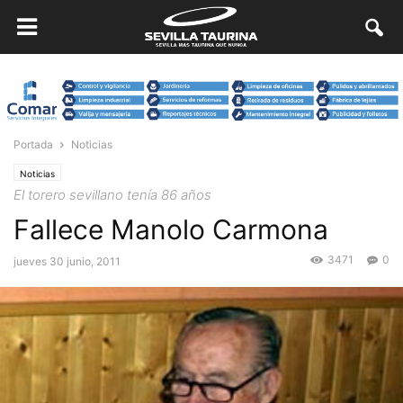
Portada
Noticias
Noticias
El torero sevillano tenía 86 años
Fallece Manolo Carmona
3471
0
jueves 30 junio, 2011