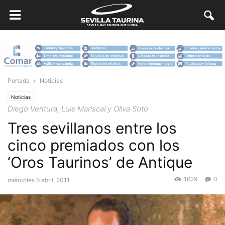
Portada
Noticias
Noticias
Diego Ventura, Luis Mariscal y Oliva Soto
Tres sevillanos entre los
cinco premiados con los
‘Oros Taurinos’ de Antique
1629
0
miércoles 6 abril, 2011