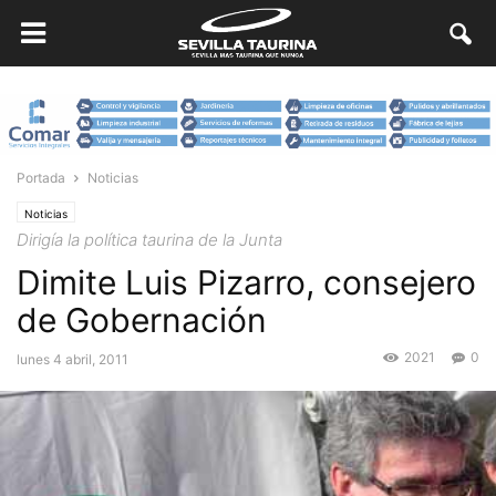
Portada
Noticias
Noticias
Dirigía la política taurina de la Junta
Dimite Luis Pizarro, consejero
de Gobernación
2021
0
lunes 4 abril, 2011