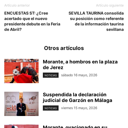
Artículo anterior
Artículo siguiente
ENCUESTAS ST: ¿Cree
SEVILLA TAURINA consolida
acertado que el nuevo
su posición como referente
presidente debute en la Feria
de la información taurina
de Abril?
sevillana
Otros artículos
Morante, a hombros en la plaza
de Jerez
sábado 16 mayo, 2026
NOTICIAS
Suspendida la declaración
judicial de Garzón en Málaga
viernes 15 mayo, 2026
NOTICIAS
Morante, ovacionado en su