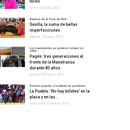
toreo
lunes 13 junio, 2022
Balance de la Feria de Abril
Sevilla, la suma de bellas
imperfecciones
sábado 13 mayo, 2017
Los maestrantes ya quisieron romper en
1956
Pagés: tres generaciones al
frente de la Maestranza
durante 83 años
jueves 19 marzo, 2015
Encierro popular y novillada sin picadores
La Puebla: ‘No hay billetes’ en la
plaza y en las...
miércoles 21 enero, 2015