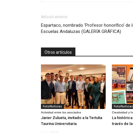
Artículo anterior
Espartaco, nombrado ‘Profesor honorífico’ de 
Escuelas Andaluzas (GALERÍA GRÁFICA)
Otros artículos
FotoNoticias
FotoNoticias
Actividad entre los asociados
Creatividad y 
Javier Zulueta, invitado a la Tertulia
La históric
Taurina Universitaria
través de l