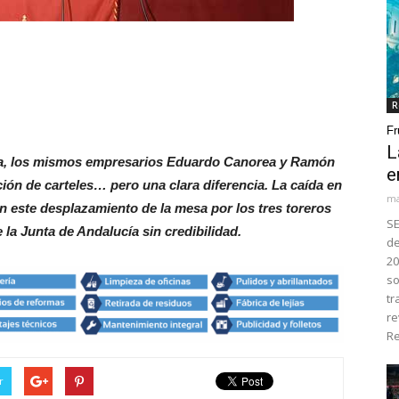
R
Fr
L
za, los mismos empresarios Eduardo Canorea y Ramón
e
ión de carteles… pero una clara diferencia. La caída en
ma
n este desplazamiento de la mesa por los tres toreros
SE
 la Junta de Andalucía sin credibilidad.
de
20
so
tr
re
Re
r