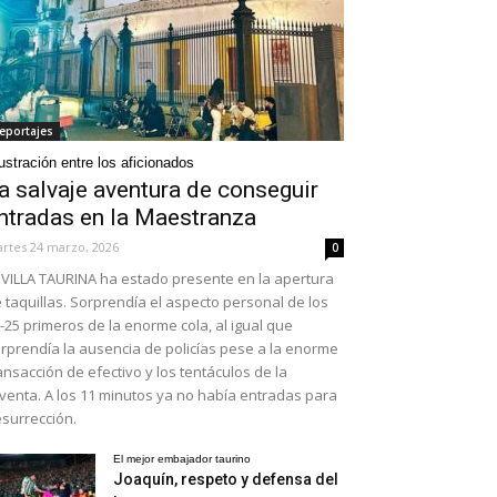
eportajes
ustración entre los aficionados
a salvaje aventura de conseguir
ntradas en la Maestranza
rtes 24 marzo, 2026
0
VILLA TAURINA ha estado presente en la apertura
 taquillas. Sorprendía el aspecto personal de los
-25 primeros de la enorme cola, al igual que
rprendía la ausencia de policías pese a la enorme
ansacción de efectivo y los tentáculos de la
venta. A los 11 minutos ya no había entradas para
surrección.
El mejor embajador taurino
Joaquín, respeto y defensa del