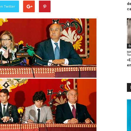
de
en Twitter
ca
E
MA
To
«E
en