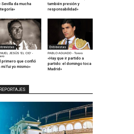
 Sevilla da mucha
también presión y
tegoría»
responsabilidad»
ntrevistas
Entrevistas
NUEL JESÚS 'EL CID' -
PABLO AGUADO - Torero
rero
«Hay que ir partido a
l primero que confió
partido: el domingo toca
 mí fui yo mismo»
Madrid»
REPORTAJES