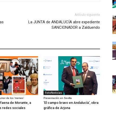
Artículo siguiente
las
La JUNTA de ANDALUCÍA abre expediente
SANCIONADOR a Zalduendo
FotoNoticias
humor de los 'memes'
Presentación en Sevilla
a faena de Morante, a
‘El campo bravo en Andalucía’, obra
as redes sociales
gráfica de Arjona