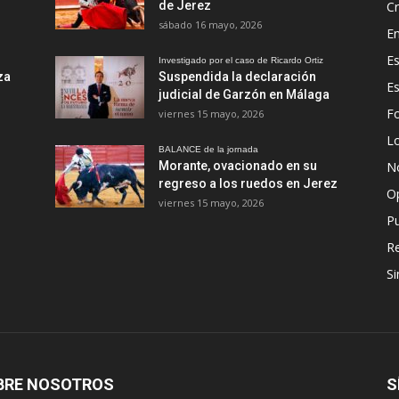
de Jerez
Cr
sábado 16 mayo, 2026
En
Es
Investigado por el caso de Ricardo Ortiz
za
Suspendida la declaración
E
judicial de Garzón en Málaga
Fo
viernes 15 mayo, 2026
Lo
BALANCE de la jornada
Morante, ovacionado en su
No
regreso a los ruedos en Jerez
O
viernes 15 mayo, 2026
Pu
R
Si
BRE NOSOTROS
S