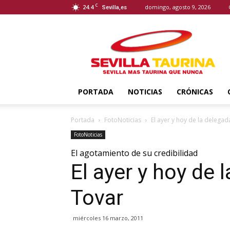
C
24.4
domingo, agosto 9, 2026
Sevilla,es
Sevilla
Taurina
PORTADA
NOTICIAS
CRÓNICAS
Portada
FotoNoticias
El ayer y hoy de la delega
FotoNoticias
El agotamiento de su credibilidad
El ayer y hoy de
Tovar
miércoles 16 marzo, 2011