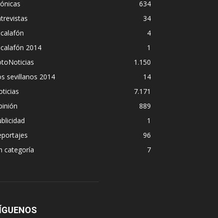
ónicas
634
trevistas
34
calafón
4
scalafón 2014
1
toNoticias
1.150
s sevillanos 2014
14
ticias
7.171
pinión
889
blicidad
1
eportajes
96
n categoría
7
ÍGUENOS