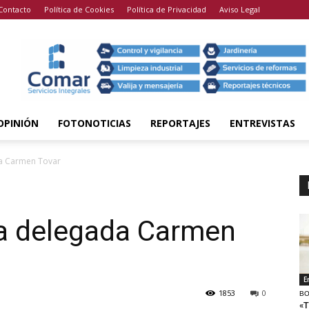
Contacto
Política de Cookies
Política de Privacidad
Aviso Legal
OPINIÓN
FOTONOTICIAS
REPORTAJES
ENTREVISTAS
da Carmen Tovar
 la delegada Carmen
E
1853
0
BO
«T