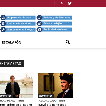
ESCALAFÓN
ENTREVISTAS
ntrevistas
Entrevistas
RJA JIMÉNEZ - Torero
PABLO AGUADO - Torero
res tardes en el abono
«Sevilla lo tiene todo;