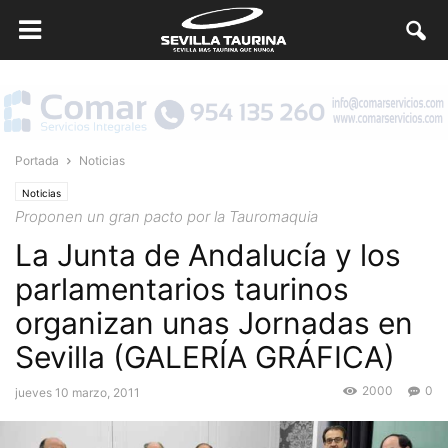
Portada
Noticias
Noticias
Proponen un gran pacto por la Tauromaquia
La Junta de Andalucía y los
parlamentarios taurinos
organizan unas Jornadas en
Sevilla (GALERÍA GRÁFICA)
2000
0
jueves 10 marzo, 2011